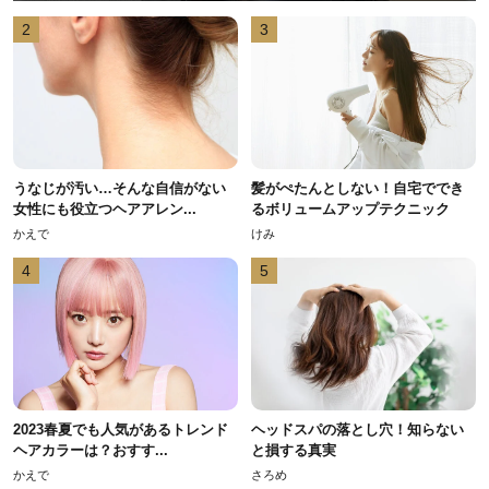
2
3
うなじが汚い…そんな自信がない
髪がぺたんとしない！自宅ででき
女性にも役立つヘアアレン...
るボリュームアップテクニック
かえで
けみ
4
5
2023春夏でも人気があるトレンド
ヘッドスパの落とし穴！知らない
ヘアカラーは？おすす...
と損する真実
かえで
さろめ