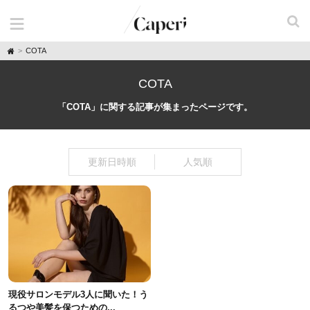
H
COTA
o
m
e
COTA
「COTA」に関する記事が集まったページです。
更新日時順
人気順
現役サロンモデル3人に聞いた！う
るつや美髪を保つための...