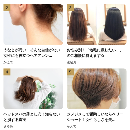
2
3
うなじが汚い…そんな自信がない
お悩み別！「地毛に戻したい…」
女性にも役立つヘアアレン...
のご相談に答えます☆
かえで
渡辺真一
4
5
ヘッドスパの落とし穴！知らない
ジメジメして鬱陶しいならベリー
と損する真実
ショート！女性らしさを失...
さろめ
かえで