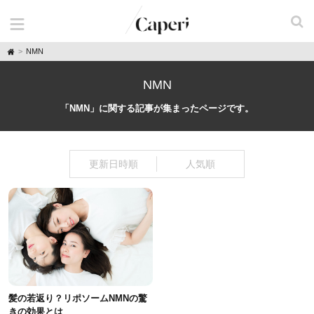
H
NMN
o
m
e
NMN
「NMN」に関する記事が集まったページです。
更新日時順
人気順
髪の若返り？リポソームNMNの驚
きの効果とは