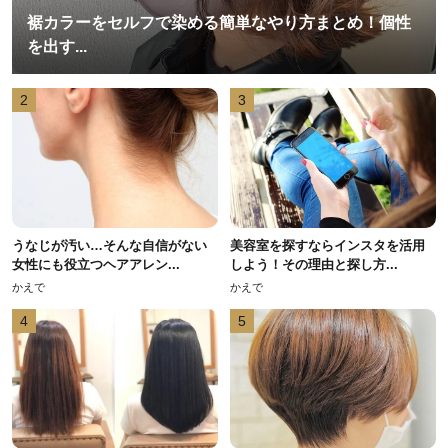
裾カラーをセルフで染める簡単なやり方まとめ！個性
を出す...
2
3
うなじが汚い…そんな自信がない
美容室を探すならインスタを活用
女性にも役立つヘアアレン...
しよう！その理由と探し方...
かえで
かえで
4
5