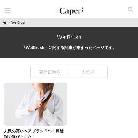
H
WetBrush
o
m
e
WetBrush
「WetBrush」に関する記事が集まったページです。
更新日時順
人気順
人気の高いヘアブラシ５つ！用途
別で選びました！