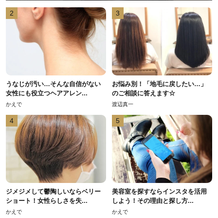
2
3
うなじが汚い…そんな自信がない
お悩み別！「地毛に戻したい…」
女性にも役立つヘアアレン...
のご相談に答えます☆
かえで
渡辺真一
4
5
ジメジメして鬱陶しいならベリー
美容室を探すならインスタを活用
ショート！女性らしさを失...
しよう！その理由と探し方...
かえで
かえで