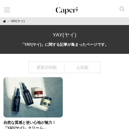
H
YAY(ヤイ)
o
m
e
YAY(ヤイ)
「YAY(ヤイ)」に関する記事が集まったページです。
更新日時順
人気順
自然な質感と使い心地が魅力！
「YAY(ヤイ)」クリーム...