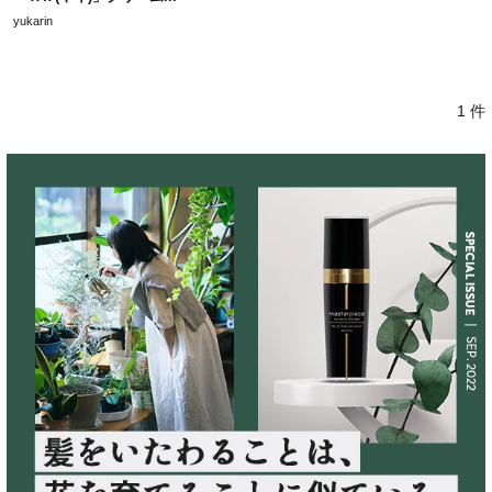
yukarin
1 件