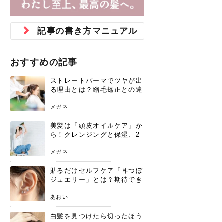
ジュベルック スキンの効果
本気の痩身と体質改善に。
防ぎ方を紹介
診断と...
と長...
いため...
おすすめの人
原因と...
ット...
を与え...
を守る...
賢...
い上...
とは？毛穴・ニキビ跡への
アーユルヴェーダに基づく
花粉の季節になると、髪がパサつく、
美容室で素敵なヘアカラーに染めても
パーマをかけたばかりなのに、もうカ
前髪は薄くしたほうが今風でおしゃれ
普段目に見えない頭皮ですが、何のケ
最近、髪のツヤがなくなったという方
韓国コスメを使うのは若い子だけだと
新しい環境に臨むとき、多くの人が意
「初回限定〇〇円！」そんなお得な体
40代になって、ふと自分のムダ毛のこ
仕事中も、ふとした瞬間に自分の指先
変化...
「イン...
広がる、手触りが悪いと感じた経験は
らったのに、家に帰って鏡を見たら、
ールがダレてしまったと感じている方
だと思っている人は、前髪を早く変え
アもせずに放っておくとダメージが蓄
や、抜け毛が増えたと悩んでいる方
思っていないでしょうか？ダリーフの
識するのが「身だしなみ」です。特に
験エステに行ってみたいけど、『押し
とが気になり始めたけど、「今から脱
を見て、気分が上がるという心ときめ
記事の書き方マニュアル
ありま...
「なん...
はいな...
たいと...
積して...
は、スト...
グラム...
メイク...
に弱い...
毛を...
く「キ...
ニキビ跡の凸凹をどうにかしたいと、
自己流のダイエットではなかなか落ち
肌の質感でお悩みではないでしょう
ない、頑固な脂肪やセルライトを、本
さくら
かえで
メガネ
かえで
yukarin
さくら
さくら
さな
さな
さな
あおい
か？肌に...
気で体...
おすすめの記事
ゆい
さな
ストレートパーマでツヤが出
る理由とは？縮毛矯正との違
いや長持ちケアを解説
メガネ
美髪は「頭皮オイルケア」か
ら！クレンジングと保湿、2
つの方法と効果を解説
メガネ
貼るだけセルフケア「耳つぼ
ジュエリー」とは？期待でき
る効果と、その実力
あおい
白髪を見つけたら切ったほう