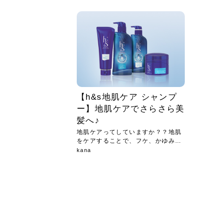
急に
人の
い原因.
めく..
ル...
時こそ.
本ケ
のシャ.
しい美.
のポ
める前.
と...
ヘッドス
と種
果。
血行を促
トリート
2026
2026
しばらく
髪をきれ
スキンケ
「たくさ
フェイス
顔の産毛
最近、な
できる.
魅力と、
効果が...
大きく変
すみカラ
ルでエア
ろそろ髪
ムを増や
ンプーに
に、実際
いうお悩
で抜くな
気がする
さろめ
の塗り...
く...
解...
思って...
頭皮の...
などの...
ものばか.
しょう...
感じて...
じつは...
ふと鏡を
痩身エス
落ち込ん
機器を使
メガネ
さくら
かえで
メガネ
さくら
さくら
あおい
あかり
あおい
あおい
その原...
技によ...
あおい
あかり
【h&s地肌ケア シャンプ
ー】地肌ケアでさらさら美
髪へ♪
地肌ケアってしていますか？？地肌
をケアすることで、フケ、かゆみを
防い...
kana