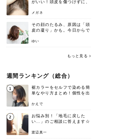
がいい！頭皮を傷つけずに、
気になる白髪を処理する方法
メガネ
その顔のたるみ、原因は「頭
皮の凝り」かも。今日からで
きる、リフトアップ頭皮マッ
サージ
ゆい
もっと見る
週間ランキング（総合）
裾カラーをセルフで染める簡
1
単なやり方まとめ！個性を出
すなら今！
かえで
お悩み別！「地毛に戻した
2
い…」のご相談に答えます☆
渡辺真一