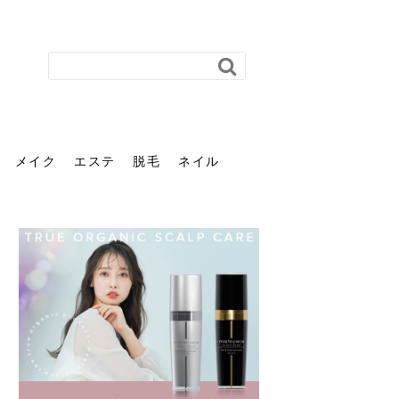
メイク
エステ
脱毛
ネイル
花粉で髪がパサパサするの
肌に合う髪色、どう見つけ
40代のパーマがダレる原因
前髪を薄くするための美容
ヘッドスパで頭皮をケアし
ストレスで髪の毛はどう変
40代の髪を悩みに最適！韓
「おしゃれ」と「身だしな
エステの勧誘が怖い人へ。
「今さら」なんて言わせな
オフィスネイルでも「キラ
はなぜ？原因と落とし方・
る？「イエベ」「ブルベ」
とは？自宅でできる復活術
院の頼み方とは？失敗しな
よう！ヘッドスパの効果と
わる？抜け毛・パサつきの
国発「ダリーフ」でヘアセ
み」は違う。相手に信頼感
断ることは悪くない。自分
い。40代のVIO・顔脱毛、
キラ」はOK？派手に見えな