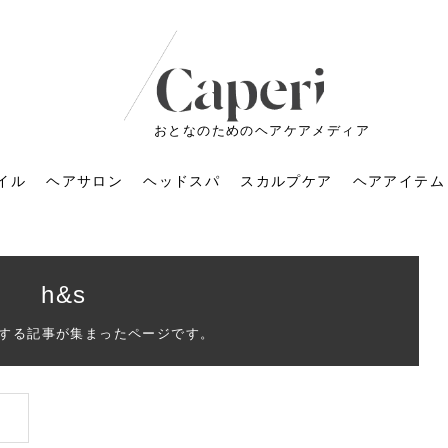
おとなのためのヘアケアメディア
イル
ヘアサロン
ヘッドスパ
スカルプケア
ヘアアイテム
h&s
関する記事が集まったページです。
ートメントの付け方で
くすみが気になる人
6年のショートウルフ最
室に行くのが恥ずかし
ドスパの落とし穴！知
育てるには？毎日の洗
エキスシャンプーって
マリストのメイク術｜
小顔を目指す！美容鍼
ノリが変わる「顔脱
6年運気アップネイルガ
朝の5分が変わる！寝癖がつ
ツヤと透明感で垢抜ける！
ルーズウェーブとは？2026
お気に入りのお店が倒産し
頭皮を刺激してお顔のリフ
頭皮マッサージで目がぱっ
アイロンが苦手でも大丈
V3ファンデーションは危な
リンパマッサージと経絡マ
子供の脱毛、日焼け肌はN
そのネイル、本当に似合っ
がりが変わる｜効かな
026春トレンドの明る
レンドとは？ナチュラ
髪質の変化に気づいた
いと損する真実
と生活習慣を見直す基
いいの？無印良品など
いアイテムで「自分ら
果と後悔しない選び方
4つのメリットと、始
を公開！幸運を呼ぶ色
かない予防方法と時短寝癖
自然なヘアカラーで作る
年の注目スタイルと長さ別
た後の美容室の探し方！失
トアップ♪毎日こつこつカン
ちりする理由は？具体的な
夫！ブラッシング感覚で使
い？針の仕組み・全4種比
ッサージの違いとは？効果
G？親子で学ぶ、安心・安全
てる？指先をきれいに見え