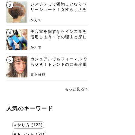
ジメジメして鬱陶しいならベ
3
リーショート！女性らしさを
失わないポイント
かえで
美容室を探すならインスタを
4
活用しよう！その理由と探し
方を要チェック
かえで
カジュアルでもフォーマルで
5
もＯＫ！トレンドの西海岸風
ラフスタイル特集。
尾上雄輝
もっと見る
人気のキーワード
やり方 (122)
トレンド (51)