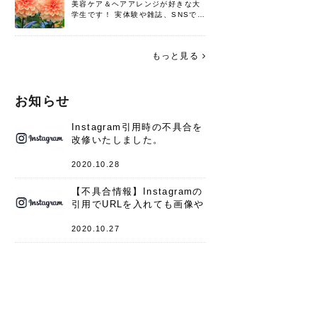
美容ケア＆ヘアアレンジが好きな大
学生です！ 実体験や雑誌、SNSで知
った情報を書いていこうと思いま
す。 これからよろしくお願いします
(*^^*)♪
もっと見る
お知らせ
Instagram引用時の不具合を
改修いたしました。
2020.10.28
【不具合情報】Instagramの
引用でURLを入れても画像や
キャプションが表示されない
件
2020.10.27