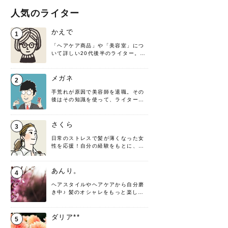
人気のライター
かえで
1
「ヘアケア商品」や「美容室」につ
いて詳しい20代後半のライター。楽
しみながら執筆させていただきま
す！
メガネ
2
手荒れが原因で美容師を退職。その
後はその知識を使って、ライターと
して転身したヘアケアオタクです。
髪の知識をわかりやすく紹介しま
す！
さくら
3
日常のストレスで髪が薄くなった女
性を応援！自分の経験をもとに、執
筆させていただきました。
あんり。
4
ヘアスタイルやヘアケアから自分磨
き中♪ 髪のオシャレをもっと楽しめ
るよう、日々勉強＆実践しています
♡ 役立つ情報をお届けできるように
頑張ります！よろしくお願いしま
ダリア**
5
す。