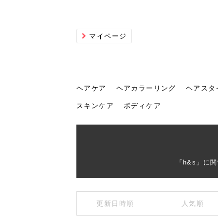
マイページ
ヘアケア
ヘアカラーリング
ヘアスタ
スキンケア
ボディケア
ヘアケア
ヘアカラーリング
ヘアスタイル
ヘアサロン
ヘッドスパ
スカルプケア
ヘアアイテム
メイク
エステ
脱毛
ネイル
スキンケア
ボディケア
「h&s」に
トリ
髪の
202
美容
ヘッ
髪を
発酵
ミニ
針で
化粧
202
更新日時順
人気順
仕上
へ！2
新ト
い？
らな
い方
何が
少な
の効
毛」。
イド