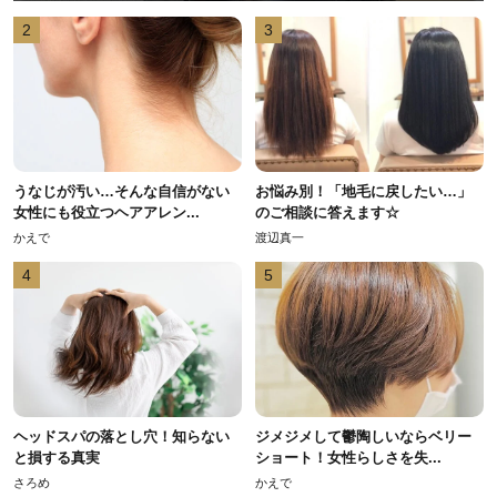
2
3
うなじが汚い…そんな自信がない
お悩み別！「地毛に戻したい…」
女性にも役立つヘアアレン...
のご相談に答えます☆
かえで
渡辺真一
4
5
ヘッドスパの落とし穴！知らない
ジメジメして鬱陶しいならベリー
と損する真実
ショート！女性らしさを失...
さろめ
かえで