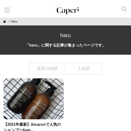
H
haru
o
m
e
haru
「haru」に関する記事が集まったページです。
更新日時順
人気順
【2021年最新】Amazonで人気の
シャンプー&am...