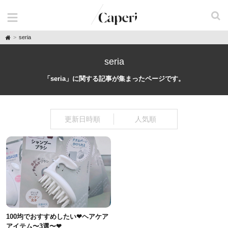
H
seria
o
m
e
seria
「seria」に関する記事が集まったページです。
更新日時順
人気順
100均でおすすめしたい❤︎ヘアケア
アイテム〜3選〜❤︎