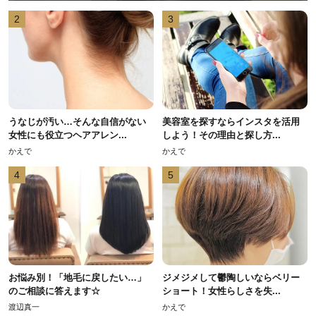
2
3
うなじが汚い…そんな自信がない
美容室を探すならインスタを活用
女性にも役立つヘアアレン...
しよう！その理由と探し方...
かえで
かえで
4
5
お悩み別！「地毛に戻したい…」
ジメジメして鬱陶しいならベリー
のご相談に答えます☆
ショート！女性らしさを失...
渡辺真一
かえで