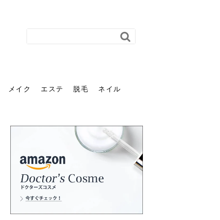
メイク
エステ
脱毛
ネイル
花粉で髪がパサパサするの
肌に合う髪色、どう見つけ
40代のパーマがダレる原因
前髪を薄くするための美容
ヘッドスパで頭皮をケアし
ストレスで髪の毛はどう変
40代の髪を悩みに最適！韓
「おしゃれ」と「身だしな
エステの勧誘が怖い人へ。
「今さら」なんて言わせな
オフィスネイルでも「キラ
はなぜ？原因と落とし方・
る？「イエベ」「ブルベ」
とは？自宅でできる復活術
院の頼み方とは？失敗しな
よう！ヘッドスパの効果と
わる？抜け毛・パサつきの
国発「ダリーフ」でヘアセ
み」は違う。相手に信頼感
断ることは悪くない。自分
い。40代のVIO・顔脱毛、
キラ」はOK？派手に見えな