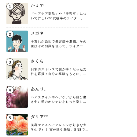
かえで
1
「ヘアケア商品」や「美容室」につ
いて詳しい20代後半のライター。楽
しみながら執筆させていただきま
す！
メガネ
2
手荒れが原因で美容師を退職。その
後はその知識を使って、ライターと
して転身したヘアケアオタクです。
髪の知識をわかりやすく紹介しま
す！
さくら
3
日常のストレスで髪が薄くなった女
性を応援！自分の経験をもとに、執
筆させていただきました。
あんり。
4
ヘアスタイルやヘアケアから自分磨
き中♪ 髪のオシャレをもっと楽しめ
るよう、日々勉強＆実践しています
♡ 役立つ情報をお届けできるように
頑張ります！よろしくお願いしま
ダリア**
5
す。
美容ケア＆ヘアアレンジが好きな大
学生です！ 実体験や雑誌、SNSで知
った情報を書いていこうと思いま