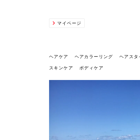
マイページ
ヘアケア
ヘアカラーリング
ヘアスタ
スキンケア
ボディケア
ヘアケア
ヘアカラーリング
ヘアスタイル
ヘアサロン
ヘッドスパ
スカルプケア
ヘアアイテム
メイク
エステ
脱毛
ネイル
スキンケア
ボディケア
トリ
髪の
202
美容
ヘッ
髪を
発酵
ミニ
針で
化粧
202
仕上
へ！2
新ト
い？
らな
い方
何が
少な
の効
毛」。
イド