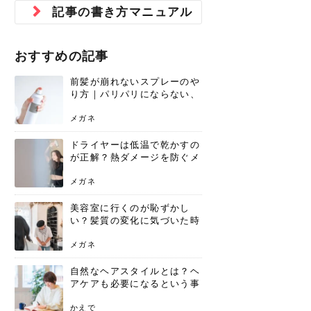
ジュベルック スキンの効果
本気の痩身と体質改善に。
防ぎ方を紹介
診断と...
と長...
いため...
おすすめの人
原因と...
ット...
を与え...
を守る...
賢...
い上...
記事の書き方マニュアル
とは？毛穴・ニキビ跡への
アーユルヴェーダに基づく
花粉の季節になると、髪がパサつく、
美容室で素敵なヘアカラーに染めても
パーマをかけたばかりなのに、もうカ
前髪は薄くしたほうが今風でおしゃれ
普段目に見えない頭皮ですが、何のケ
最近、髪のツヤがなくなったという方
韓国コスメを使うのは若い子だけだと
新しい環境に臨むとき、多くの人が意
「初回限定〇〇円！」そんなお得な体
40代になって、ふと自分のムダ毛のこ
仕事中も、ふとした瞬間に自分の指先
変化...
「イン...
広がる、手触りが悪いと感じた経験は
らったのに、家に帰って鏡を見たら、
ールがダレてしまったと感じている方
だと思っている人は、前髪を早く変え
アもせずに放っておくとダメージが蓄
や、抜け毛が増えたと悩んでいる方
思っていないでしょうか？ダリーフの
識するのが「身だしなみ」です。特に
験エステに行ってみたいけど、『押し
とが気になり始めたけど、「今から脱
を見て、気分が上がるという心ときめ
ありま...
「なん...
はいな...
たいと...
積して...
は、スト...
グラム...
メイク...
に弱い...
毛を...
く「キ...
ニキビ跡の凸凹をどうにかしたいと、
自己流のダイエットではなかなか落ち
おすすめの記事
肌の質感でお悩みではないでしょう
ない、頑固な脂肪やセルライトを、本
さくら
かえで
メガネ
かえで
yukarin
さくら
さくら
さな
さな
さな
あおい
か？肌に...
気で体...
前髪が崩れないスプレーのや
ゆい
さな
り方｜パリパリにならない、
自然なキープ術を解説
メガネ
ドライヤーは低温で乾かすの
が正解？熱ダメージを防ぐメ
リットと、速乾のコツ
メガネ
美容室に行くのが恥ずかし
い？髪質の変化に気づいた時
こそ、プロを頼るべき理由
メガネ
自然なヘアスタイルとは？ヘ
アケアも必要になるという事
実を知っていますか？
かえで