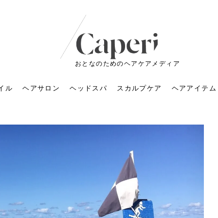
おとなのためのヘアケアメディア
イル
ヘアサロン
ヘッドスパ
スカルプケア
ヘアアイテム
ートメントの付け方で
くすみが気になる人
6年のショートウルフ最
室に行くのが恥ずかし
ドスパの落とし穴！知
育てるには？毎日の洗
エキスシャンプーって
マリストのメイク術｜
小顔を目指す！美容鍼
ノリが変わる「顔脱
6年運気アップネイルガ
朝の5分が変わる！寝癖がつ
ツヤと透明感で垢抜ける！
ルーズウェーブとは？2026
お気に入りのお店が倒産し
頭皮を刺激してお顔のリフ
頭皮マッサージで目がぱっ
アイロンが苦手でも大丈
V3ファンデーションは危な
リンパマッサージと経絡マ
子供の脱毛、日焼け肌はN
そのネイル、本当に似合っ
がりが変わる｜効かな
026春トレンドの明る
レンドとは？ナチュラ
髪質の変化に気づいた
いと損する真実
と生活習慣を見直す基
いいの？無印良品など
いアイテムで「自分ら
果と後悔しない選び方
4つのメリットと、始
を公開！幸運を呼ぶ色
かない予防方法と時短寝癖
自然なヘアカラーで作る
年の注目スタイルと長さ別
た後の美容室の探し方！失
トアップ♪毎日こつこつカン
ちりする理由は？具体的な
夫！ブラッシング感覚で使
い？針の仕組み・全4種比
ッサージの違いとは？効果
G？親子で学ぶ、安心・安全
てる？指先をきれいに見え