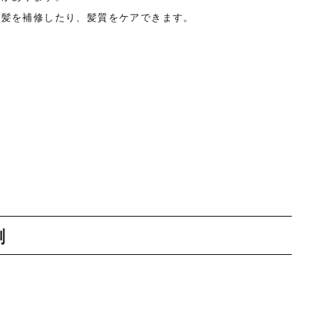
だ髪を補修したり、髪質をケアできます。
人
割