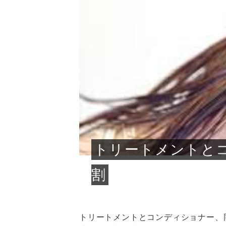
急に
人の
い原因.
めく..
ル...
時こそ.
本ケ
のシャ.
しい美.
のポ
める前.
と...
ヘッドス
と種
果。
血行を促
トリート
2026
2026
しばらく
髪をきれ
スキンケ
「たくさ
フェイス
顔の産毛
最近、な
できる.
魅力と、
効果が...
大きく変
すみカラ
ルでエア
ろそろ髪
ムを増や
ンプーに
に、実際
いうお悩
で抜くな
気がする
さろめ
の塗り...
く...
解...
思って...
頭皮の...
などの...
ものばか.
しょう...
感じて...
じつは...
ふと鏡を
痩身エス
落ち込ん
機器を使
メガネ
さくら
かえで
メガネ
さくら
さくら
あおい
あかり
あおい
あおい
その原...
技によ...
あおい
あかり
トリートメントと
割
トリートメントとコンディショナー、