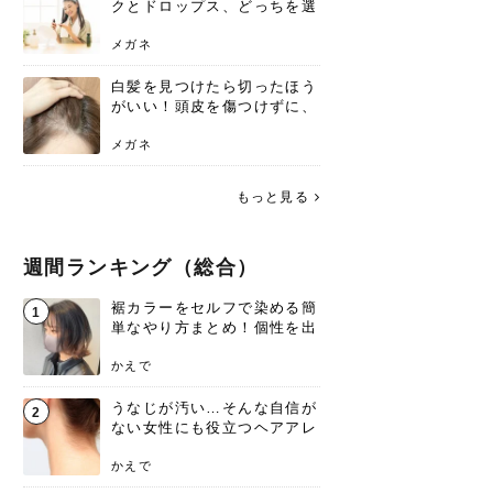
クとドロップス、どっちを選
ぶ？それぞれの特徴と合わせ
使いのメリット
メガネ
白髪を見つけたら切ったほう
がいい！頭皮を傷つけずに、
気になる白髪を処理する方法
メガネ
もっと見る
週間ランキング（総合）
裾カラーをセルフで染める簡
1
単なやり方まとめ！個性を出
すなら今！
かえで
うなじが汚い…そんな自信が
2
ない女性にも役立つヘアアレ
ンジあります！
かえで