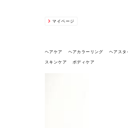
マイページ
ヘアケア
ヘアカラーリング
ヘアスタ
スキンケア
ボディケア
ヘアケア
ヘアカラーリング
ヘアスタイル
ヘアサロン
ヘッドスパ
スカルプケア
ヘアアイテム
メイク
エステ
脱毛
ネイル
スキンケア
ボディケア
トリ
髪の
202
美容
ヘッ
髪を
発酵
ミニ
針で
化粧
202
仕上
へ！2
新ト
い？
らな
い方
何が
少な
の効
毛」。
イド