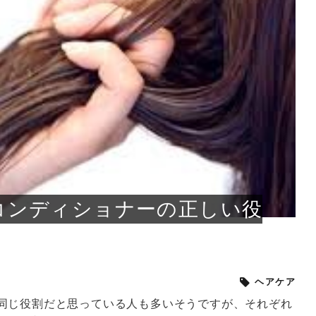
小じわが増えた？原因
手ならではの痩身効
ルルルン ハイドラのどれが
その医療ダイエット、後悔
..
.
..
ア
..
..
イント
..
直し...
「きれい...
の...
敗しに...
タン小顔☆
やり方...
えるヘア...
較・...
と、自...
なエ...
るのは...
パは、頭皮の汚れを落として
類の見分け方＆自宅で
オールハンドエステの
良い？その違いは？PDRN
しませんか？失敗する人の
進し、リラックス効果や美髪
メントの付け方で仕上がりは
春のトレンドカラーは明るめのく
年のショートウルフは、ナチュラ
美容室に行けていないし、そ
いに育てるには高価なアイテ
アで人気の発酵成分が、シャ
んのコスメを持っているの
ラインをすっきりさせたいと
をカミソリで剃って、毛抜き
んとなく運気が停滞している
新生活シーズン、朝の身支度を少しで
職場で浮かない落ち着いたトーンにし
2026年はレイヤーカットを使った髪型
美容室を倒産する数が増えているとい
毎日のちょっとした習慣で小顔は作れ
目元の印象を左右するのは目そのもの
ヘアアイロンを使うのが苦手、火傷が
メイクをしている時間も、スキンケア
サロンのメニューを見ていると、「リ
「ムダ毛が気になる」とお子さんが悩
SNSや雑誌で見かけた素敵なネイルデ
..
...
や...
共通点...
わります。今回は、毛先中心
ーです。ただし、髪がすでに
リーな仕上がりが今っぽい正
型を変えて気分転換したいと
す前に、洗い方や乾かし方、
も広がっています。無印良品
に使っているのはいつも同じ
みを抱えている方はいないで
ど、日々の自己処理を手間に
と悩んでいないでしょうか？
も短くしたい人は多いはず。じつは寝
たいけれど、どこか垢抜けた印象にし
のトレンドと重なり、ルーズウェーブ
うニュースがありました。もともと美
る！頭のこりをほぐしてフェイスライ
ではなく、頭皮の状態かもしれませ
怖いと感じている方はいないでしょう
の時間に変えるという発想から生まれ
ンパマッサージ」の他に「経絡マッサ
んでいる姿を見て、エステ脱毛を検討
ザインを、いざ自分の爪に試してみた
..
見て、急に小じわが増えたと
テと一言で言っても、最新の
癖は、...
たいと...
ヘ...
容室の...
ンのリ...
ん。以下...
か？そ...
たのが...
ージ」...
し始め...
ら、...
ルルルン ハイドラシリーズを使いたい
医師の管理のもと、科学的根拠に基づ
でいないでしょうか？じつは
ったものから、昔ながらの手
けれど、種類が多くてどれを選べばい
いて行う「医療ダイエット」は、自己
かえで
さくら
かえで
かえで
chicca
メガネ
さくら
あかり
あかり
あおい
さな
いか...
流のダ...
さな
さな
もっと見る
もっと見る
もっと見る
もっと見る
もっと見る
もっと見る
もっと見る
もっと見る
もっと見る
もっと見る
もっと見る
もっと見る
もっと見る
コンディショナーの正しい役
ヘアケア
同じ役割だと思っている人も多いそうですが、それぞれ