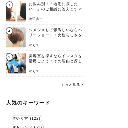
お悩み別！「地毛に戻した
3
い…」のご相談に答えます☆
渡辺真一
ジメジメして鬱陶しいならベ
4
リーショート！女性らしさを
失わないポイント
かえで
美容室を探すならインスタを
5
活用しよう！その理由と探し
方を要チェック
かえで
もっと見る
人気のキーワード
やり方 (122)
トレンド (51)