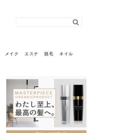
メイク
エステ
脱毛
ネイル
花粉で髪がパサパサするの
肌に合う髪色、どう見つけ
40代のパーマがダレる原因
前髪を薄くするための美容
ヘッドスパで頭皮をケアし
ストレスで髪の毛はどう変
40代の髪を悩みに最適！韓
「おしゃれ」と「身だしな
エステの勧誘が怖い人へ。
「今さら」なんて言わせな
オフィスネイルでも「キラ
はなぜ？原因と落とし方・
る？「イエベ」「ブルベ」
とは？自宅でできる復活術
院の頼み方とは？失敗しな
よう！ヘッドスパの効果と
わる？抜け毛・パサつきの
国発「ダリーフ」でヘアセ
み」は違う。相手に信頼感
断ることは悪くない。自分
い。40代のVIO・顔脱毛、
キラ」はOK？派手に見えな