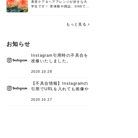
美容ケア＆ヘアアレンジが好きな大
学生です！ 実体験や雑誌、SNSで知
った情報を書いていこうと思いま
す。 これからよろしくお願いします
(*^^*)♪
もっと見る
お知らせ
Instagram引用時の不具合を
改修いたしました。
2020.10.28
【不具合情報】Instagramの
引用でURLを入れても画像や
キャプションが表示されない
件
2020.10.27