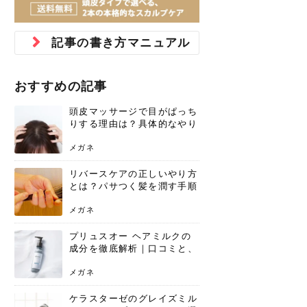
ジュベルック スキンの効果
本気の痩身と体質改善に。
防ぎ方を紹介
診断と...
と長...
いため...
おすすめの人
原因と...
ット...
を与え...
を守る...
賢...
い上...
とは？毛穴・ニキビ跡への
アーユルヴェーダに基づく
花粉の季節になると、髪がパサつく、
美容室で素敵なヘアカラーに染めても
パーマをかけたばかりなのに、もうカ
前髪は薄くしたほうが今風でおしゃれ
普段目に見えない頭皮ですが、何のケ
最近、髪のツヤがなくなったという方
韓国コスメを使うのは若い子だけだと
新しい環境に臨むとき、多くの人が意
「初回限定〇〇円！」そんなお得な体
40代になって、ふと自分のムダ毛のこ
仕事中も、ふとした瞬間に自分の指先
変化...
「イン...
広がる、手触りが悪いと感じた経験は
らったのに、家に帰って鏡を見たら、
ールがダレてしまったと感じている方
だと思っている人は、前髪を早く変え
アもせずに放っておくとダメージが蓄
や、抜け毛が増えたと悩んでいる方
思っていないでしょうか？ダリーフの
識するのが「身だしなみ」です。特に
験エステに行ってみたいけど、『押し
とが気になり始めたけど、「今から脱
を見て、気分が上がるという心ときめ
記事の書き方マニュアル
ありま...
「なん...
はいな...
たいと...
積して...
は、スト...
グラム...
メイク...
に弱い...
毛を...
く「キ...
ニキビ跡の凸凹をどうにかしたいと、
自己流のダイエットではなかなか落ち
肌の質感でお悩みではないでしょう
ない、頑固な脂肪やセルライトを、本
さくら
かえで
メガネ
かえで
yukarin
さくら
さくら
さな
さな
さな
あおい
か？肌に...
気で体...
おすすめの記事
ゆい
さな
頭皮マッサージで目がぱっち
りする理由は？具体的なやり
方と継続のコツを解説
メガネ
リバースケアの正しいやり方
とは？パサつく髪を潤す手順
と失敗しない注意点
メガネ
プリュスオー ヘアミルクの
成分を徹底解析｜口コミと、
どんな髪質におすすめかを解
説
メガネ
ケラスターゼのグレイズミル