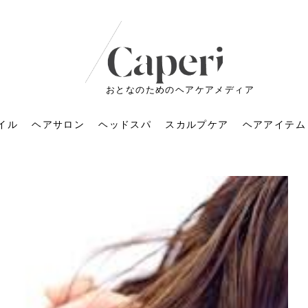
おとなのためのヘアケアメディア
イル
ヘアサロン
ヘッドスパ
スカルプケア
ヘアアイテム
ートメントの付け方で
くすみが気になる人
6年のショートウルフ最
室に行くのが恥ずかし
ドスパの落とし穴！知
育てるには？毎日の洗
エキスシャンプーって
マリストのメイク術｜
小顔を目指す！美容鍼
ノリが変わる「顔脱
6年運気アップネイルガ
朝の5分が変わる！寝癖がつ
ツヤと透明感で垢抜ける！
ルーズウェーブとは？2026
お気に入りのお店が倒産し
頭皮を刺激してお顔のリフ
頭皮マッサージで目がぱっ
アイロンが苦手でも大丈
V3ファンデーションは危な
リンパマッサージと経絡マ
子供の脱毛、日焼け肌はN
そのネイル、本当に似合っ
がりが変わる｜効かな
026春トレンドの明る
レンドとは？ナチュラ
髪質の変化に気づいた
いと損する真実
と生活習慣を見直す基
いいの？無印良品など
いアイテムで「自分ら
果と後悔しない選び方
4つのメリットと、始
を公開！幸運を呼ぶ色
かない予防方法と時短寝癖
自然なヘアカラーで作る
年の注目スタイルと長さ別
た後の美容室の探し方！失
トアップ♪毎日こつこつカン
ちりする理由は？具体的な
夫！ブラッシング感覚で使
い？針の仕組み・全4種比
ッサージの違いとは？効果
G？親子で学ぶ、安心・安全
てる？指先をきれいに見え