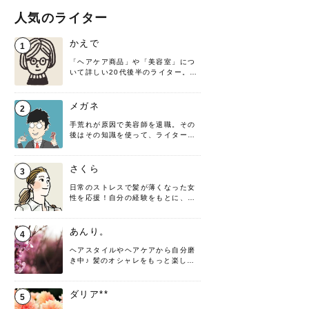
人気のライター
かえで
1
「ヘアケア商品」や「美容室」につ
いて詳しい20代後半のライター。楽
しみながら執筆させていただきま
す！
メガネ
2
手荒れが原因で美容師を退職。その
後はその知識を使って、ライターと
して転身したヘアケアオタクです。
髪の知識をわかりやすく紹介しま
す！
さくら
3
日常のストレスで髪が薄くなった女
性を応援！自分の経験をもとに、執
筆させていただきました。
あんり。
4
ヘアスタイルやヘアケアから自分磨
き中♪ 髪のオシャレをもっと楽しめ
るよう、日々勉強＆実践しています
♡ 役立つ情報をお届けできるように
頑張ります！よろしくお願いしま
ダリア**
5
す。