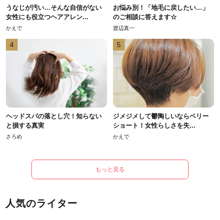
うなじが汚い…そんな自信がない
お悩み別！「地毛に戻したい…」
女性にも役立つヘアアレン...
のご相談に答えます☆
かえで
渡辺真一
4
5
ヘッドスパの落とし穴！知らない
ジメジメして鬱陶しいならベリー
と損する真実
ショート！女性らしさを失...
さろめ
かえで
もっと見る
人気のライター