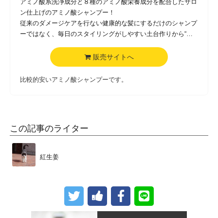
アミノ酸系洗浄成分と８種のアミノ酸栄養成分を配合したサロ
ン仕上げのアミノ酸シャンプー！
従来のダメージケアを行ない健康的な髪にするだけのシャンプ
ーではなく、毎日のスタイリングがしやすい土台作りから“健
康的な地肌”に注目し、地肌に優しく髪に栄養を与え、美しい
ヘアデザインへと作り上げます。
販売サイトへ
アミノ酸＆リピジュア成分配合によりよりツヤと柔らかなサラ
サラな指通りを実感できます。
比較的安いアミノ酸シャンプーです。
内容量 400ｍL
香り ブーケフリージア
この記事のライター
紅生姜