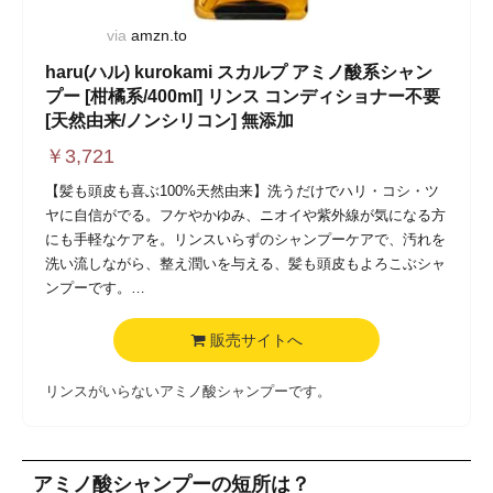
料は不使用。ゼラニウムを基調にラベンダー・ローズマリーを
via
amzn.to
ブレンドしたアロマで、心満たされるバスタイムに。
haru(ハル) kurokami スカルプ アミノ酸系シャン
プー [柑橘系/400ml] リンス コンディショナー不要
[天然由来/ノンシリコン] 無添加
￥
3,721
【髪も頭皮も喜ぶ100%天然由来】洗うだけでハリ・コシ・ツ
ヤに自信がでる。フケやかゆみ、ニオイや紫外線が気になる方
にも手軽なケアを。リンスいらずのシャンプーケアで、汚れを
洗い流しながら、整え潤いを与える、髪も頭皮もよろこぶシャ
ンプーです。
【使い心地だけでなく香りにもこだわりを】シャンプー中はオ
レンジ油やレモン果皮油、イランイラン花油(※すべて芳香)な
販売サイトへ
どの天然由来の精油をブレンドした豊かな香りがお風呂の中に
広がり、気持ちもリフレッシュできます。職人の手で丁寧に調
リンスがいらないアミノ酸シャンプーです。
合し、年中楽しめるようにこだわりを詰め込んでいます。
【リンス・コンディショナー不要のヒミツ】たっぷりと水分を
含んだ髪のキューティクルを整えるから、リンスやコンディシ
アミノ酸シャンプーの短所は？
ョナーをしなくてもなめらかな指通りに。時間がある時には