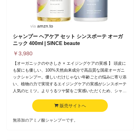
via
amzn.to
シャンプー ヘアケア セット シンスボーテ オーガ
ニック 400ml | SINCE beaute
￥
3,980
【オーガニックのやさしさ × エイジングケアの実感 】 頭皮に
も髪にも優しい、100%天然由来成分で高品質な国産オーガニ
ックシャンプー。優しいだけじゃない年齢ごとの悩みに寄り添
い、植物の力で実現するエイジングケアの実感がシンスボーテ
人気のヒミツ。よりうるツヤ髪をご実感いただくため、シャン
プー・トリートメントのセットでのご使用をおすすめしており
ます。
販売サイトへ
【 もちもち泡のアミノ酸シャンプー 】 コメヌカエキスとアミ
無添加のアミノ酸シャンプーです。
ノ酸系洗浄成分のきめ細かい泡が毛穴に入り込み蓄積汚れをす
っきり洗浄し、エイジング悩みをケアします。女性の産前・産
後の抜け毛ケアにも。メンズの頭皮・髪のケアにもおすすめで