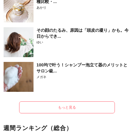
種比較・...
あかり
その顔のたるみ、原因は「頭皮の凝り」かも。今
日からでき...
ゆい
100均で叶う！シャンプー泡立て器のメリットと
サロン級...
メガネ
もっと見る
週間ランキング（総合）