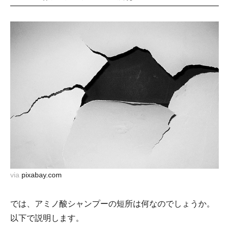
「3分泡パック」がおすすめ。泡パックをすることで地肌の角
質層まで浸透しやすくなり、ダメージケアも◎
【ハリ・コシのある美しい髪の毛へ】洗い流すシャンプーで美
髪を目指すため、美容成分をぜいたくにブレンドしました。髪
の根元からケアするため時間はかかってしまいますが、ハリ・
コシ・ツヤのある美髪へ導きます。
【商品詳細】[香り]:柑橘系の香り [内容量]:400ml [髪質]:全髪質
対応 [原産国]:日本
via
pixabay.com
では、アミノ酸シャンプーの短所は何なのでしょうか。
以下で説明します。