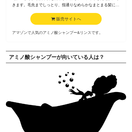
きます。毛先までしっとり、指通りなめらかなまとまる髪に。
【リラックスできる癒しの香り】心と体のバランスを整える癒
しの香りで、ちょっと贅沢なバスタイムを。
販売サイトへ
【10の無添加】石油界面活性剤、合成着色料、パラベン、紫外
線吸収剤、硫酸系、パラフィン、PEG、PG、サルフェート、
アマゾンで人気のアミノ酸シャンプー&リンスです。
シリコン* 不使用。*シャンプーのみ
【安心・安全】自社栽培ハーブ配合ホーリーバジル※カミメボ
ウキ葉エキスをはじめとするハーブエキスを配合。より安心し
アミノ酸シャンプーが向いている人は？
てお客様に商品を使っていただけるよう、原料からこだわって
います。企画〜製造まですべてMade in Japan。品質にもこだ
わりました。