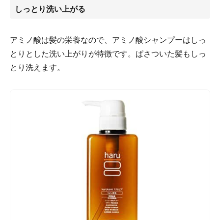
しっとり洗い上がる
す。
【 ボリューム・黒髪ケア 】自然なハリでボリュームをアップ
アミノ酸は髪の栄養なので、アミノ酸シャンプーはしっ
しツヤ髪へ導きます。さらに、日本人の黒髪に着目し、アシタ
バエキスを配合&ザクロエキスが女性のゆらぎをケアし、頭皮
とりとした洗い上がりが特徴です。ぱさついた髪もしっ
や髪を健やかに保ちます。
とり洗えます。
【 サロン品質の仕上がり！厳選ボタニカル配合で毛先まです
るんと素直に 】 高保湿のボタニカルオイル7種（ホホバ・バオ
バブ・ツバキ・マルーラ・アルガン・マカダミアナッツ・オリ
ーブ）とボタニカルエキス8種を厳選配合し、髪の水分バラン
スを整えるので広がりやうねりもするんと素直にまとまりま
す。オーガニック・ノンシリコン※でも頭皮から毛先までうる
おい、まるでサロン帰りのなめらかな仕上がりに。※シャンプ
ーがノンシリコン
【こだわりの10の無添加・精油100％アロマ】髪と頭皮へのや
さしさのために10の無添加にこだわりました。シンスボーテ全
商品、パラベン、ラウレス硫酸Na、パレス硫酸Na、鉱物油、
動物由来原料、パラフィン、PEG、PG、合成着色料、合成香