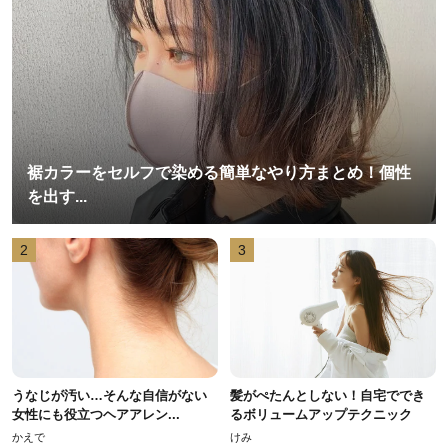
裾カラーをセルフで染める簡単なやり方まとめ！個性
を出す...
2
3
うなじが汚い…そんな自信がない
髪がぺたんとしない！自宅ででき
女性にも役立つヘアアレン...
るボリュームアップテクニック
かえで
けみ