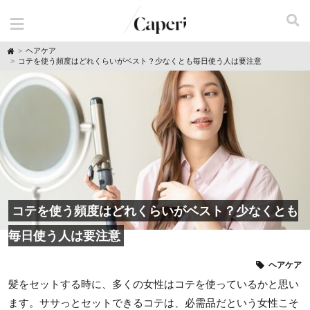
H
ヘアケア
o
コテを使う頻度はどれくらいがベスト？少なくとも毎日使う人は要注意
m
e
コテを使う頻度はどれくらいがベスト？少なくとも
毎日使う人は要注意
ヘアケア
髪をセットする時に、多くの女性はコテを使っているかと思い
ます。ササっとセットできるコテは、必需品だという女性こそ