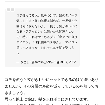
コテ使ってる人。気をつけて。髪のダメージ
気にしてる？髪の健康は減点式。一度傷んだ
髪は元に戻らないよ。『使うと髪がキレイに
なるヘアアイロン』は無いから間違えない
で。特にこれはやっちゃダメ「寝グセに直接
アイロン」「濡れ髪をコテ巻き」「アイロン
前にヘアオイル」おしゃれは美髪で楽しも
う。
— さとし (@satoshi_halo)
August 17, 2022
コテを使うと髪がきれいにセットできるのは間違いあり
ませんが、その分髪の寿命を減らしているのを知ってお
きましょう。
思った以上に熱は、髪をボロボロにさせています。