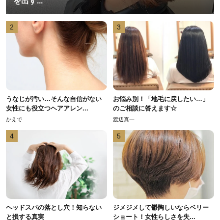
を出す...
2
3
うなじが汚い…そんな自信がない
お悩み別！「地毛に戻したい…」
女性にも役立つヘアアレン...
のご相談に答えます☆
かえで
渡辺真一
4
5
ヘッドスパの落とし穴！知らない
ジメジメして鬱陶しいならベリー
と損する真実
ショート！女性らしさを失...