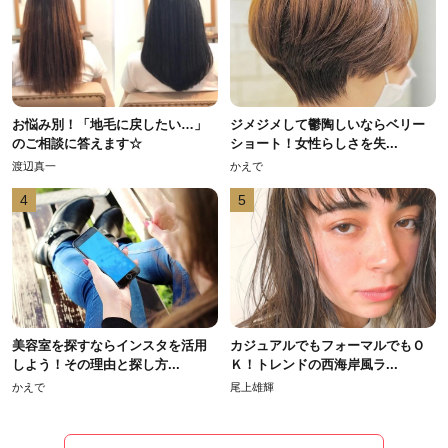
お悩み別！「地毛に戻したい…」
ジメジメして鬱陶しいならベリー
のご相談に答えます☆
ショート！女性らしさを失...
渡辺真一
かえで
4
5
美容室を探すならインスタを活用
カジュアルでもフォーマルでもＯ
しよう！その理由と探し方...
Ｋ！トレンドの西海岸風ラ...
かえで
尾上雄輝