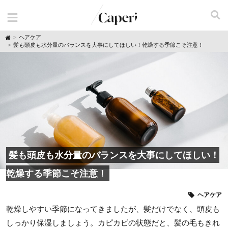
H
ヘアケア
o
髪も頭皮も水分量のバランスを大事にしてほしい！乾燥する季節こそ注意！
m
e
髪も頭皮も水分量のバランスを大事にしてほしい！
乾燥する季節こそ注意！
ヘアケア
乾燥しやすい季節になってきましたが、髪だけでなく、頭皮も
しっかり保湿しましょう。カピカピの状態だと、髪の毛もきれ