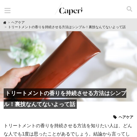
H
ヘアケア
o
トリートメントの香りを持続させる方法はシンプル！裏技なんてないよって話
m
e
トリートメントの香りを持続させる方法はシンプ
ル！裏技なんてないよって話
ヘアケア
トリートメントの香りを持続させる方法を知りたい人は、どん
な人でも1度は思ったことがあるでしょう。結論から言ってし