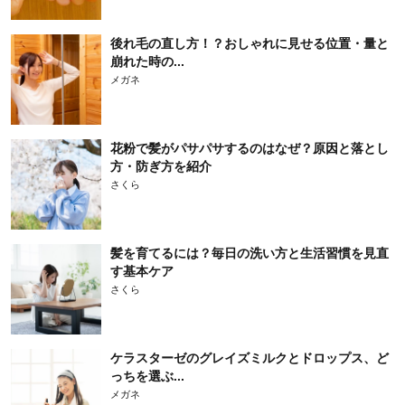
後れ毛の直し方！？おしゃれに見せる位置・量と
崩れた時の...
メガネ
花粉で髪がパサパサするのはなぜ？原因と落とし
方・防ぎ方を紹介
さくら
髪を育てるには？毎日の洗い方と生活習慣を見直
す基本ケア
さくら
ケラスターゼのグレイズミルクとドロップス、ど
っちを選ぶ...
メガネ