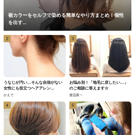
裾カラーをセルフで染める簡単なやり方まとめ！個性
を出す...
2
3
うなじが汚い…そんな自信がない
お悩み別！「地毛に戻したい…」
女性にも役立つヘアアレン...
のご相談に答えます☆
かえで
渡辺真一
4
5