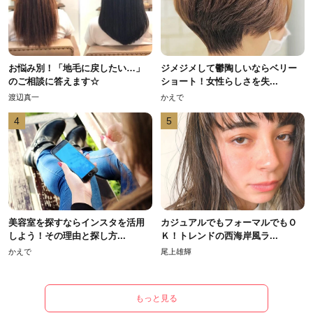
お悩み別！「地毛に戻したい…」
ジメジメして鬱陶しいならベリー
のご相談に答えます☆
ショート！女性らしさを失...
渡辺真一
かえで
4
5
美容室を探すならインスタを活用
カジュアルでもフォーマルでもＯ
しよう！その理由と探し方...
Ｋ！トレンドの西海岸風ラ...
かえで
尾上雄輝
もっと見る