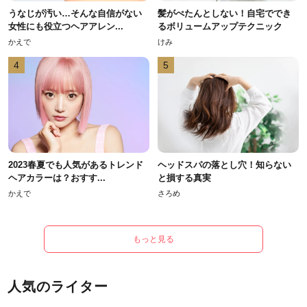
うなじが汚い…そんな自信がない
髪がぺたんとしない！自宅ででき
女性にも役立つヘアアレン...
るボリュームアップテクニック
かえで
けみ
4
5
2023春夏でも人気があるトレンド
ヘッドスパの落とし穴！知らない
ヘアカラーは？おすす...
と損する真実
かえで
さろめ
もっと見る
人気のライター