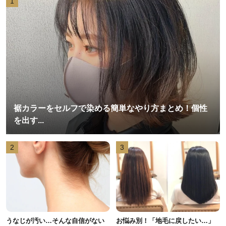
1
裾カラーをセルフで染める簡単なやり方まとめ！個性
を出す...
2
3
うなじが汚い…そんな自信がない
お悩み別！「地毛に戻したい…」