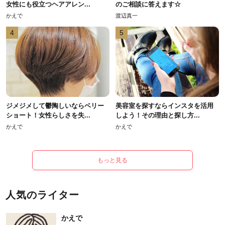
女性にも役立つヘアアレン...
のご相談に答えます☆
かえで
渡辺真一
4
5
ジメジメして鬱陶しいならベリー
美容室を探すならインスタを活用
ショート！女性らしさを失...
しよう！その理由と探し方...
かえで
かえで
もっと見る
人気のライター
かえで