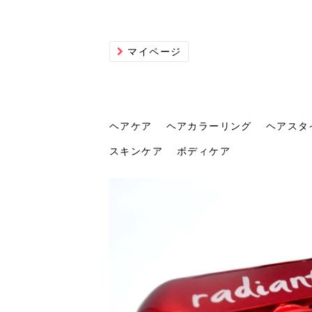
マイページ
ヘアケア
ヘアカラーリング
ヘアスタ
スキンケア
ボディケア
ヘアケア
ヘアカラーリング
ヘアスタイル
ヘアサロン
ヘッドスパ
スカルプケア
ヘアアイテム
メイク
エステ
脱毛
ネイル
スキンケア
ボディケア
トリ
髪の
202
美容
ヘッ
髪を
発酵
ミニ
針で
化粧
202
仕上
へ！2
新ト
い？
らな
い方
何が
少な
の効
毛」。
イド