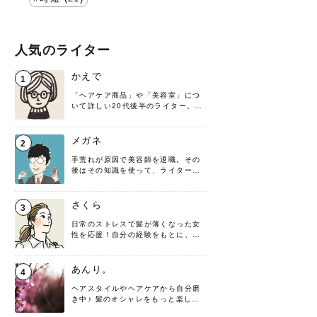
人気のライター
かえで
1
「ヘアケア商品」や「美容室」につ
いて詳しい20代後半のライター。楽
しみながら執筆させていただきま
す！
メガネ
2
手荒れが原因で美容師を退職。その
後はその知識を使って、ライターと
して転身したヘアケアオタクです。
髪の知識をわかりやすく紹介しま
す！
さくら
3
日常のストレスで髪が薄くなった女
性を応援！自分の経験をもとに、執
筆させていただきました。
あんり。
4
ヘアスタイルやヘアケアから自分磨
き中♪ 髪のオシャレをもっと楽しめ
るよう、日々勉強＆実践しています