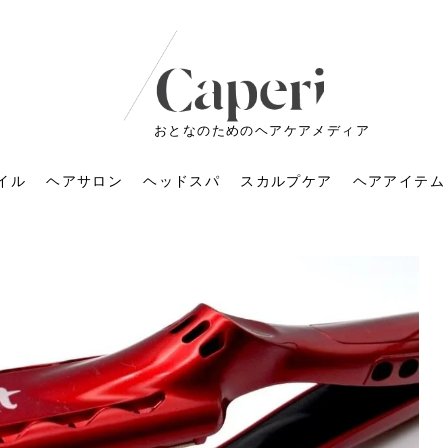
おとなのためのヘアケアメディア
イル
ヘアサロン
ヘッドスパ
スカルプケア
ヘアアイテム
ートメントの付け方で
くすみが気になる人
6年のショートウルフ最
室に行くのが恥ずかし
ドスパの落とし穴！知
育てるには？毎日の洗
エキスシャンプーって
マリストのメイク術｜
小顔を目指す！美容鍼
ノリが変わる「顔脱
6年運気アップネイルガ
朝の5分が変わる！寝癖がつ
ツヤと透明感で垢抜ける！
ルーズウェーブとは？2026
お気に入りのお店が倒産し
頭皮を刺激してお顔のリフ
頭皮マッサージで目がぱっ
アイロンが苦手でも大丈
V3ファンデーションは危な
リンパマッサージと経絡マ
子供の脱毛、日焼け肌はN
そのネイル、本当に似合っ
がりが変わる｜効かな
026春トレンドの明る
レンドとは？ナチュラ
髪質の変化に気づいた
いと損する真実
と生活習慣を見直す基
いいの？無印良品など
いアイテムで「自分ら
果と後悔しない選び方
4つのメリットと、始
を公開！幸運を呼ぶ色
かない予防方法と時短寝癖
自然なヘアカラーで作る
年の注目スタイルと長さ別
た後の美容室の探し方！失
トアップ♪毎日こつこつカン
ちりする理由は？具体的な
夫！ブラッシング感覚で使
い？針の仕組み・全4種比
ッサージの違いとは？効果
G？親子で学ぶ、安心・安全
てる？指先をきれいに見え