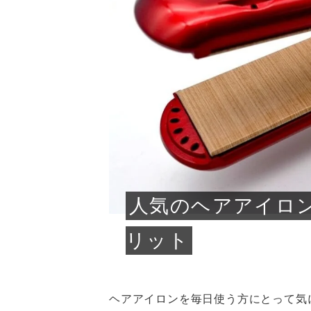
急に
人の
い原因.
めく..
ル...
時こそ.
本ケ
のシャ.
しい美.
のポ
める前.
と...
ヘッドス
と種
果。
血行を促
トリート
2026
2026
しばらく
髪をきれ
スキンケ
「たくさ
フェイス
顔の産毛
最近、な
できる.
魅力と、
効果が...
大きく変
すみカラ
ルでエア
ろそろ髪
ムを増や
ンプーに
に、実際
いうお悩
で抜くな
気がする
さろめ
の塗り...
く...
解...
思って...
頭皮の...
などの...
ものばか.
しょう...
感じて...
じつは...
ふと鏡を
痩身エス
落ち込ん
機器を使
メガネ
さくら
かえで
メガネ
さくら
さくら
あおい
あかり
あおい
あおい
その原...
技によ...
あおい
あかり
人気のヘアアイロ
リット
ヘアアイロンを毎日使う方にとって気