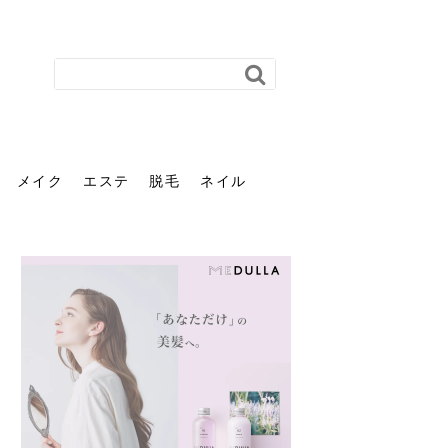
メイク
エステ
脱毛
ネイル
花粉で髪がパサパサするの
肌に合う髪色、どう見つけ
40代のパーマがダレる原因
前髪を薄くするための美容
ヘッドスパで頭皮をケアし
ストレスで髪の毛はどう変
40代の髪を悩みに最適！韓
「おしゃれ」と「身だしな
エステの勧誘が怖い人へ。
「今さら」なんて言わせな
オフィスネイルでも「キラ
はなぜ？原因と落とし方・
る？「イエベ」「ブルベ」
とは？自宅でできる復活術
院の頼み方とは？失敗しな
よう！ヘッドスパの効果と
わる？抜け毛・パサつきの
国発「ダリーフ」でヘアセ
み」は違う。相手に信頼感
断ることは悪くない。自分
い。40代のVIO・顔脱毛、
キラ」はOK？派手に見えな