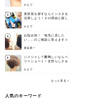
ンジあります！
かえで
美容室を探すならインスタを
3
活用しよう！その理由と探し
方を要チェック
かえで
お悩み別！「地毛に戻した
4
い…」のご相談に答えます☆
渡辺真一
ジメジメして鬱陶しいならベ
5
リーショート！女性らしさを
失わないポイント
かえで
もっと見る
人気のキーワード