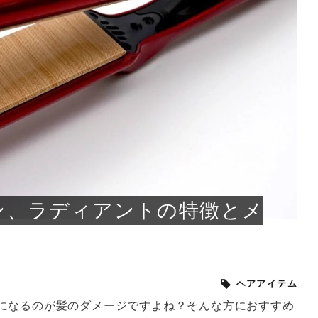
小じわが増えた？原因
手ならではの痩身効
ルルルン ハイドラのどれが
その医療ダイエット、後悔
..
.
..
ア
..
..
イント
..
直し...
「きれい...
の...
敗しに...
タン小顔☆
やり方...
えるヘア...
較・...
と、自...
なエ...
るのは...
パは、頭皮の汚れを落として
類の見分け方＆自宅で
オールハンドエステの
良い？その違いは？PDRN
しませんか？失敗する人の
進し、リラックス効果や美髪
メントの付け方で仕上がりは
春のトレンドカラーは明るめのく
年のショートウルフは、ナチュラ
美容室に行けていないし、そ
いに育てるには高価なアイテ
アで人気の発酵成分が、シャ
んのコスメを持っているの
ラインをすっきりさせたいと
をカミソリで剃って、毛抜き
んとなく運気が停滞している
新生活シーズン、朝の身支度を少しで
職場で浮かない落ち着いたトーンにし
2026年はレイヤーカットを使った髪型
美容室を倒産する数が増えているとい
毎日のちょっとした習慣で小顔は作れ
目元の印象を左右するのは目そのもの
ヘアアイロンを使うのが苦手、火傷が
メイクをしている時間も、スキンケア
サロンのメニューを見ていると、「リ
「ムダ毛が気になる」とお子さんが悩
SNSや雑誌で見かけた素敵なネイルデ
..
...
や...
共通点...
わります。今回は、毛先中心
ーです。ただし、髪がすでに
リーな仕上がりが今っぽい正
型を変えて気分転換したいと
す前に、洗い方や乾かし方、
も広がっています。無印良品
に使っているのはいつも同じ
みを抱えている方はいないで
ど、日々の自己処理を手間に
と悩んでいないでしょうか？
も短くしたい人は多いはず。じつは寝
たいけれど、どこか垢抜けた印象にし
のトレンドと重なり、ルーズウェーブ
うニュースがありました。もともと美
る！頭のこりをほぐしてフェイスライ
ではなく、頭皮の状態かもしれませ
怖いと感じている方はいないでしょう
の時間に変えるという発想から生まれ
ンパマッサージ」の他に「経絡マッサ
んでいる姿を見て、エステ脱毛を検討
ザインを、いざ自分の爪に試してみた
..
見て、急に小じわが増えたと
テと一言で言っても、最新の
癖は、...
たいと...
ヘ...
容室の...
ンのリ...
ん。以下...
か？そ...
たのが...
ージ」...
し始め...
ら、...
ルルルン ハイドラシリーズを使いたい
医師の管理のもと、科学的根拠に基づ
でいないでしょうか？じつは
ったものから、昔ながらの手
けれど、種類が多くてどれを選べばい
いて行う「医療ダイエット」は、自己
かえで
さくら
かえで
かえで
chicca
メガネ
さくら
あかり
あかり
あおい
さな
いか...
流のダ...
さな
さな
もっと見る
もっと見る
もっと見る
もっと見る
もっと見る
もっと見る
もっと見る
もっと見る
もっと見る
もっと見る
もっと見る
もっと見る
もっと見る
ン、ラディアントの特徴とメ
ヘアアイテム
になるのが髪のダメージですよね？そんな方におすすめ