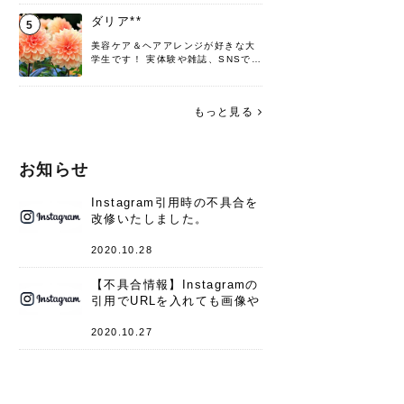
♡ 役立つ情報をお届けできるように
頑張ります！よろしくお願いしま
ダリア**
5
す。
美容ケア＆ヘアアレンジが好きな大
学生です！ 実体験や雑誌、SNSで知
った情報を書いていこうと思いま
す。 これからよろしくお願いします
(*^^*)♪
もっと見る
お知らせ
Instagram引用時の不具合を
改修いたしました。
2020.10.28
【不具合情報】Instagramの
引用でURLを入れても画像や
キャプションが表示されない
件
2020.10.27