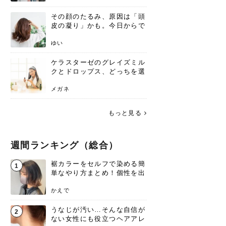
その顔のたるみ、原因は「頭
皮の凝り」かも。今日からで
きる、リフトアップ頭皮マッ
サージ
ゆい
ケラスターゼのグレイズミル
クとドロップス、どっちを選
ぶ？それぞれの特徴と合わせ
使いのメリット
メガネ
もっと見る
週間ランキング（総合）
裾カラーをセルフで染める簡
1
単なやり方まとめ！個性を出
すなら今！
かえで
うなじが汚い…そんな自信が
2
ない女性にも役立つヘアアレ