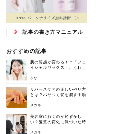
ジュベルック スキンの効果
本気の痩身と体質改善に。
防ぎ方を紹介
診断と...
と長...
いため...
おすすめの人
原因と...
ット...
を与え...
を守る...
賢...
い上...
とは？毛穴・ニキビ跡への
アーユルヴェーダに基づく
花粉の季節になると、髪がパサつく、
美容室で素敵なヘアカラーに染めても
パーマをかけたばかりなのに、もうカ
前髪は薄くしたほうが今風でおしゃれ
普段目に見えない頭皮ですが、何のケ
最近、髪のツヤがなくなったという方
韓国コスメを使うのは若い子だけだと
新しい環境に臨むとき、多くの人が意
「初回限定〇〇円！」そんなお得な体
40代になって、ふと自分のムダ毛のこ
仕事中も、ふとした瞬間に自分の指先
変化...
「イン...
広がる、手触りが悪いと感じた経験は
らったのに、家に帰って鏡を見たら、
ールがダレてしまったと感じている方
だと思っている人は、前髪を早く変え
アもせずに放っておくとダメージが蓄
や、抜け毛が増えたと悩んでいる方
思っていないでしょうか？ダリーフの
識するのが「身だしなみ」です。特に
験エステに行ってみたいけど、『押し
とが気になり始めたけど、「今から脱
を見て、気分が上がるという心ときめ
ありま...
「なん...
はいな...
たいと...
積して...
は、スト...
グラム...
メイク...
に弱い...
毛を...
く「キ...
ニキビ跡の凸凹をどうにかしたいと、
自己流のダイエットではなかなか落ち
肌の質感でお悩みではないでしょう
ない、頑固な脂肪やセルライトを、本
さくら
かえで
メガネ
かえで
yukarin
さくら
さくら
さな
さな
さな
あおい
記事の書き方マニュアル
か？肌に...
気で体...
ゆい
さな
おすすめの記事
肌の質感が変わる！？「フェ
イシャルワックス」。うれし
いメリットと、肌荒れしない
ための基礎知識
さな
リバースケアの正しいやり方
とは？パサつく髪を潤す手順
と失敗しない注意点
メガネ
美容室に行くのが恥ずかし
い？髪質の変化に気づいた時
こそ、プロを頼るべき理由
メガネ