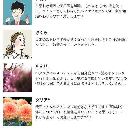
手荒れが原因で美容師を退職。その後はその知識を使っ
て、ライターとして転身したヘアケアオタクです。髪の知
識をわかりやすく紹介します！
さくら
日常のストレスで髪が薄くなった女性を応援！自分の経験
をもとに、執筆させていただきました。
あんり。
ヘアスタイルやヘアケアから自分磨き中♪ 髪のオシャレを
もっと楽しめるよう、日々勉強＆実践しています♡ 役立つ
情報をお届けできるように頑張ります！よろしくお願いし
ます。
ダリア**
美容ケア＆ヘアアレンジが好きな大学生です！ 実体験や
雑誌、SNSで知った情報を書いていこうと思います。 こ
れからよろしくお願いします(*^^*)♪