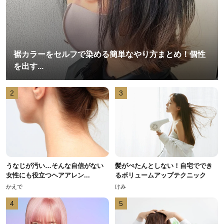
裾カラーをセルフで染める簡単なやり方まとめ！個性
を出す...
2
3
うなじが汚い…そんな自信がない
髪がぺたんとしない！自宅ででき
女性にも役立つヘアアレン...
るボリュームアップテクニック
かえで
けみ
4
5