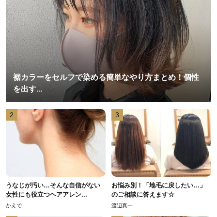
裾カラーをセルフで染める簡単なやり方まとめ！個性
を出す...
2
3
うなじが汚い…そんな自信がない
お悩み別！「地毛に戻したい…」
女性にも役立つヘアアレン...
のご相談に答えます☆
かえで
渡辺真一