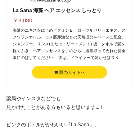
via
www.lasana.co.jp
La Sana 海藻 ヘア エッセンス しっとり
￥
3,080
海藻のエキスをはじめビタミンＥ、ローヤルゼリーエキス、ス
クワランオイル、コメ胚芽油などの天然成分をベースに配合。
シャンプー、リンス(またはトリートメント) 後、タオルで髪を
軽くふき、ヘアエッセンスを手のひらに適量取ってぬれた髪全
体にのばしてください。 後は、ドライヤーで乾かせばＯＫで
す。潤ってまとまり、より美しいナチュラルな髪になります。
販売サイトへ
薬局やインスタなどでも
見かけたことがある方もいると思います...！
ピンクのボトルがかわいい『La Sana』。