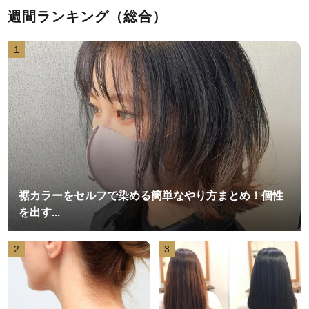
週間ランキング（総合）
1
裾カラーをセルフで染める簡単なやり方まとめ！個性
を出す...
2
3