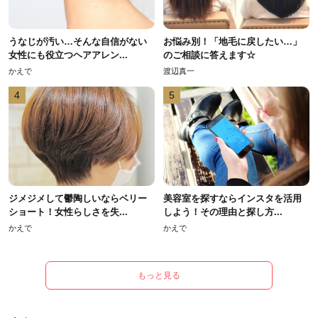
うなじが汚い…そんな自信がない
お悩み別！「地毛に戻したい…」
女性にも役立つヘアアレン...
のご相談に答えます☆
かえで
渡辺真一
4
5
ジメジメして鬱陶しいならベリー
美容室を探すならインスタを活用
ショート！女性らしさを失...
しよう！その理由と探し方...
かえで
かえで
もっと見る