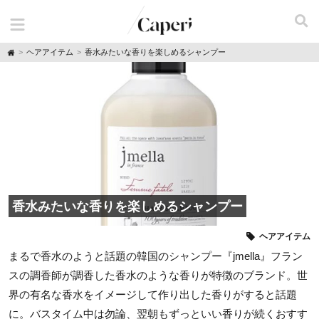
H
ヘアアイテム
香水みたいな香りを楽しめるシャンプー
o
m
e
香水みたいな香りを楽しめるシャンプー
ヘアアイテム
まるで香水のようと話題の韓国のシャンプー『jmella』フラン
スの調香師が調香した香水のような香りが特徴のブランド。世
界の有名な香水をイメージして作り出した香りがすると話題
に。バスタイム中は勿論、翌朝もずっといい香りが続くおすす