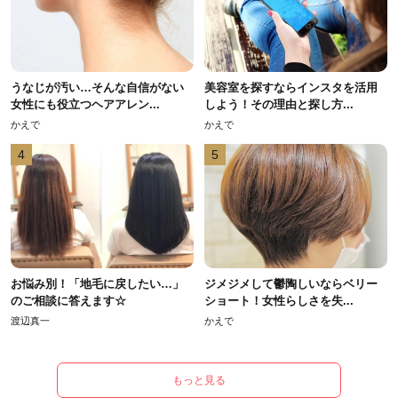
うなじが汚い…そんな自信がない
美容室を探すならインスタを活用
女性にも役立つヘアアレン...
しよう！その理由と探し方...
かえで
かえで
4
5
お悩み別！「地毛に戻したい…」
ジメジメして鬱陶しいならベリー
のご相談に答えます☆
ショート！女性らしさを失...
渡辺真一
かえで
もっと見る