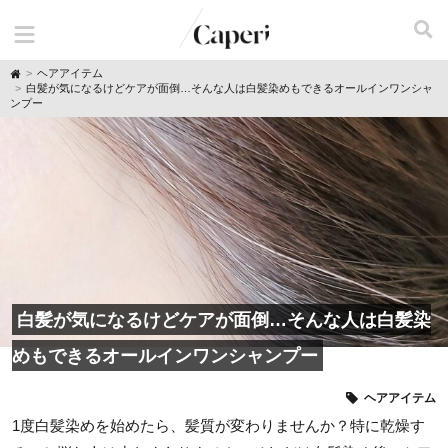
H
ヘアアイテム
o
白髪が気になるけどケアが面倒…そんな人は白髪染めもできるオールインワンシャ
m
ンプー
e
白髪が気になるけどケアが面倒…そんな人は白髪染
めもできるオールインワンシャンプー
ヘアアイテム
1度白髪染めを始めたら、髪質が変わりませんか？特に乾燥す