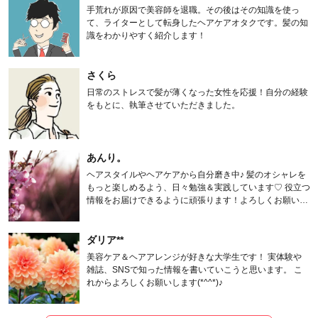
手荒れが原因で美容師を退職。その後はその知識を使っ
て、ライターとして転身したヘアケアオタクです。髪の知
識をわかりやすく紹介します！
さくら
日常のストレスで髪が薄くなった女性を応援！自分の経験
をもとに、執筆させていただきました。
あんり。
ヘアスタイルやヘアケアから自分磨き中♪ 髪のオシャレを
もっと楽しめるよう、日々勉強＆実践しています♡ 役立つ
情報をお届けできるように頑張ります！よろしくお願いし
ます。
ダリア**
美容ケア＆ヘアアレンジが好きな大学生です！ 実体験や
雑誌、SNSで知った情報を書いていこうと思います。 こ
れからよろしくお願いします(*^^*)♪