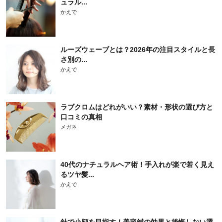
ュラル...
かえで
ルーズウェーブとは？2026年の注目スタイルと長
さ別の...
かえで
ラブクロムはどれがいい？素材・形状の選び方と
口コミの真相
メガネ
40代のナチュラルヘア術！手入れが楽で若く見え
るツヤ髪...
かえで
針で小顔を目指す！美容鍼の効果と後悔しない選