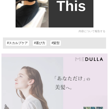
This
内容について報告する
#スカルプケア
#選び方
#髪型