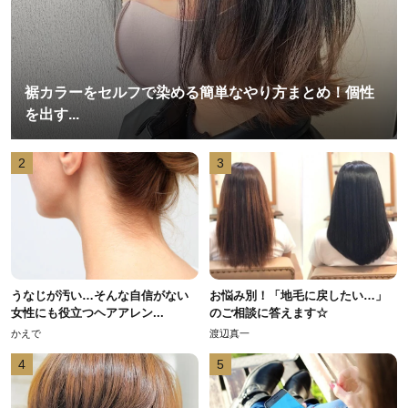
裾カラーをセルフで染める簡単なやり方まとめ！個性
を出す...
2
3
うなじが汚い…そんな自信がない
お悩み別！「地毛に戻したい…」
女性にも役立つヘアアレン...
のご相談に答えます☆
かえで
渡辺真一
4
5