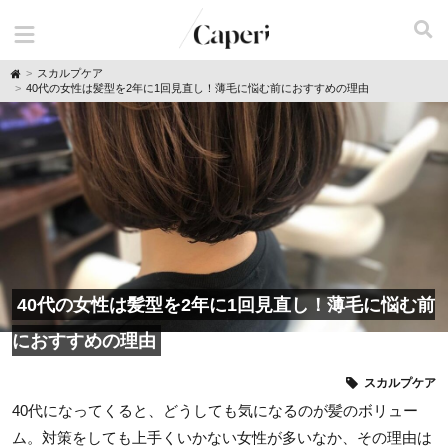
H
スカルプケア
o
40代の女性は髪型を2年に1回見直し！薄毛に悩む前におすすめの理由
m
e
40代の女性は髪型を2年に1回見直し！薄毛に悩む前
におすすめの理由
スカルプケア
40代になってくると、どうしても気になるのが髪のボリュー
ム。対策をしても上手くいかない女性が多いなか、その理由は