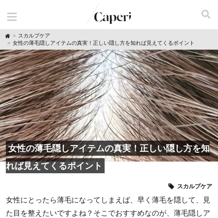
H
スカルプケア
o
女性の薄毛隠しアイテムの真実！正しい隠し方を知れば見えてくるポイント
m
e
女性の薄毛隠しアイテムの真実！正しい隠し方を知
れば見えてくるポイント
スカルプケア
女性にとったら薄毛になってしまえば、早く薄毛を隠して、見
た目を整えたいですよね？そこでおすすめなのが、薄毛隠しア