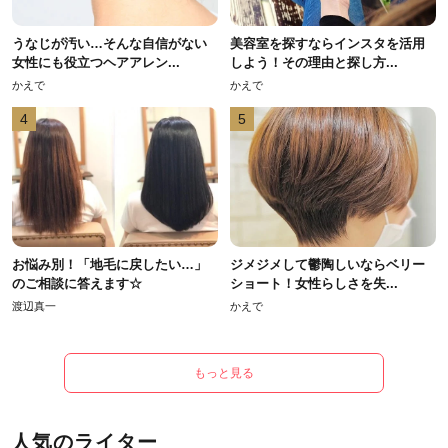
うなじが汚い…そんな自信がない
美容室を探すならインスタを活用
女性にも役立つヘアアレン...
しよう！その理由と探し方...
かえで
かえで
4
5
お悩み別！「地毛に戻したい…」
ジメジメして鬱陶しいならベリー
のご相談に答えます☆
ショート！女性らしさを失...
渡辺真一
かえで
もっと見る
人気のライター