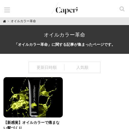
H
オイルカラー革命
o
m
e
オイルカラー革命
「オイルカラー革命」に関する記事が集まったページです。
更新日時順
人気順
【新感覚】オイルカラーで痛まな
い髪づくり