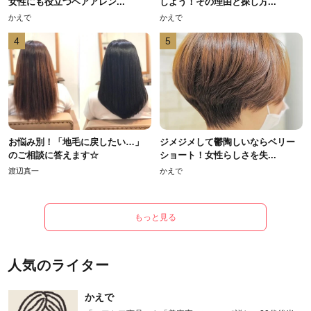
女性にも役立つヘアアレン...
しよう！その理由と探し方...
かえで
かえで
4
5
お悩み別！「地毛に戻したい…」
ジメジメして鬱陶しいならベリー
のご相談に答えます☆
ショート！女性らしさを失...
渡辺真一
かえで
もっと見る
人気のライター
かえで