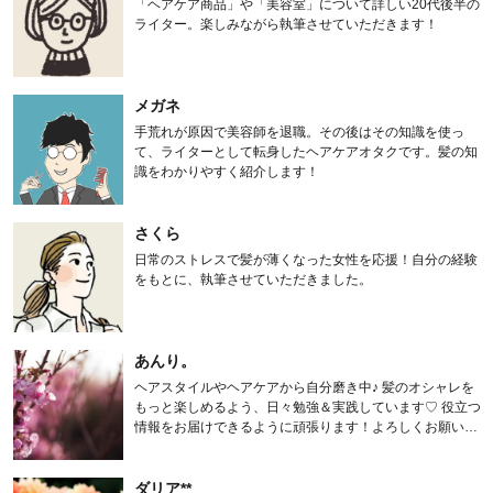
「ヘアケア商品」や「美容室」について詳しい20代後半の
ライター。楽しみながら執筆させていただきます！
メガネ
手荒れが原因で美容師を退職。その後はその知識を使っ
て、ライターとして転身したヘアケアオタクです。髪の知
識をわかりやすく紹介します！
さくら
日常のストレスで髪が薄くなった女性を応援！自分の経験
をもとに、執筆させていただきました。
あんり。
ヘアスタイルやヘアケアから自分磨き中♪ 髪のオシャレを
もっと楽しめるよう、日々勉強＆実践しています♡ 役立つ
情報をお届けできるように頑張ります！よろしくお願いし
ます。
ダリア**