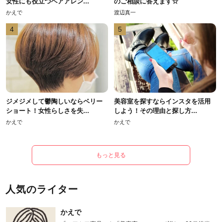
女性にも役立つヘアアレン...
のご相談に答えます☆
かえで
渡辺真一
4
5
ジメジメして鬱陶しいならベリー
美容室を探すならインスタを活用
ショート！女性らしさを失...
しよう！その理由と探し方...
かえで
かえで
もっと見る
人気のライター
かえで