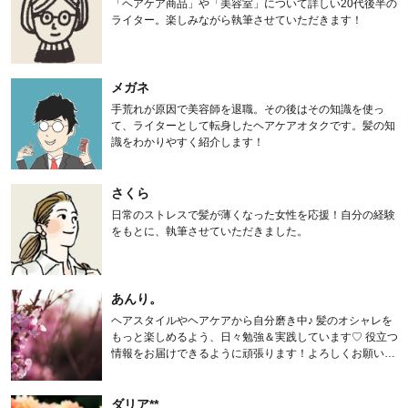
「ヘアケア商品」や「美容室」について詳しい20代後半の
ライター。楽しみながら執筆させていただきます！
メガネ
手荒れが原因で美容師を退職。その後はその知識を使っ
て、ライターとして転身したヘアケアオタクです。髪の知
識をわかりやすく紹介します！
さくら
日常のストレスで髪が薄くなった女性を応援！自分の経験
をもとに、執筆させていただきました。
あんり。
ヘアスタイルやヘアケアから自分磨き中♪ 髪のオシャレを
もっと楽しめるよう、日々勉強＆実践しています♡ 役立つ
情報をお届けできるように頑張ります！よろしくお願いし
ます。
ダリア**