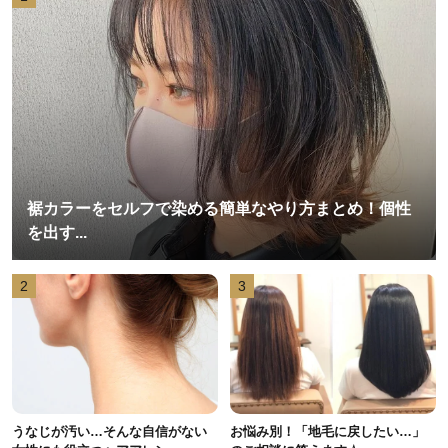
裾カラーをセルフで染める簡単なやり方まとめ！個性
を出す...
2
3
うなじが汚い…そんな自信がない
お悩み別！「地毛に戻したい…」