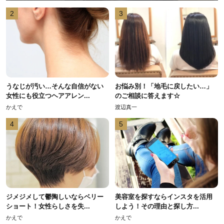
2
3
うなじが汚い…そんな自信がない
お悩み別！「地毛に戻したい…」
女性にも役立つヘアアレン...
のご相談に答えます☆
かえで
渡辺真一
4
5
ジメジメして鬱陶しいならベリー
美容室を探すならインスタを活用
ショート！女性らしさを失...
しよう！その理由と探し方...
かえで
かえで