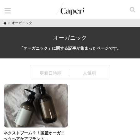
H
オーガニック
o
m
e
オーガニック
「オーガニック」に関する記事が集まったページです。
更新日時順
人気順
ネクストブーム？！国産オーガニ
ックヘアケアブラント...