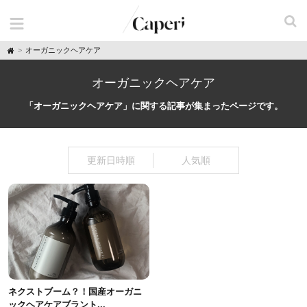
H
オーガニックヘアケア
o
m
e
オーガニックヘアケア
「オーガニックヘアケア」に関する記事が集まったページです。
更新日時順
人気順
ネクストブーム？！国産オーガニ
ックヘアケアブラント...