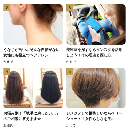
2
3
うなじが汚い…そんな自信がない
美容室を探すならインスタを活用
女性にも役立つヘアアレン...
しよう！その理由と探し方...
かえで
かえで
4
5
お悩み別！「地毛に戻したい…」
ジメジメして鬱陶しいならベリー
のご相談に答えます☆
ショート！女性らしさを失...
渡辺真一
かえで