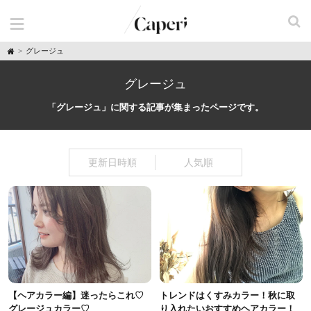
H
グレージュ
o
m
e
グレージュ
「グレージュ」に関する記事が集まったページです。
更新日時順
人気順
【ヘアカラー編】迷ったらこれ♡
トレンドはくすみカラー！秋に取
グレージュカラー♡
り入れたいおすすめヘアカラー！