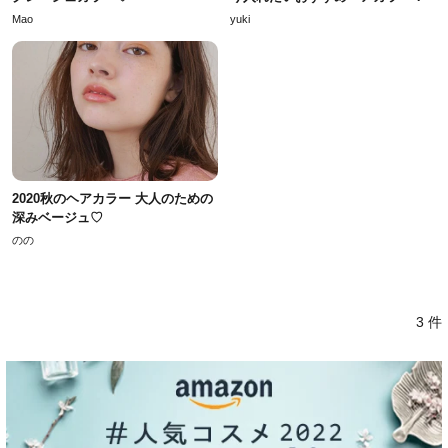
Mao
yuki
2020秋のヘアカラー 大人のための
深みベージュ♡
のの
3 件