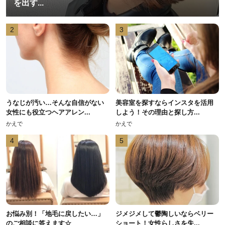
を出す...
2
3
うなじが汚い…そんな自信がない
美容室を探すならインスタを活用
女性にも役立つヘアアレン...
しよう！その理由と探し方...
かえで
かえで
4
5
お悩み別！「地毛に戻したい…」
ジメジメして鬱陶しいならベリー
のご相談に答えます☆
ショート！女性らしさを失...