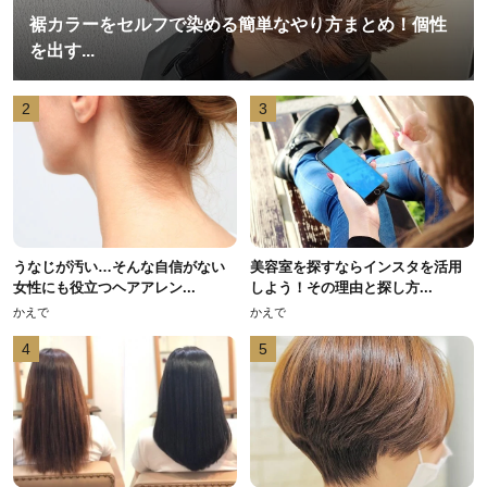
裾カラーをセルフで染める簡単なやり方まとめ！個性
を出す...
2
3
うなじが汚い…そんな自信がない
美容室を探すならインスタを活用
女性にも役立つヘアアレン...
しよう！その理由と探し方...
かえで
かえで
4
5