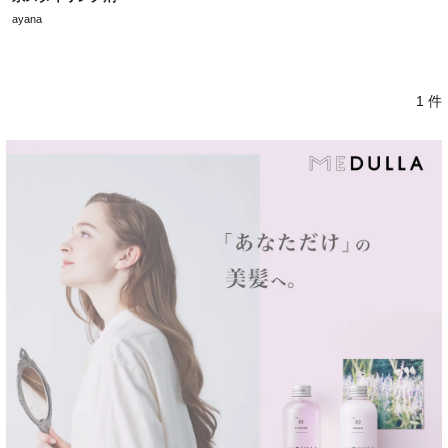
ayana
1 件