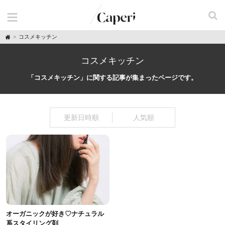
H
コスメキッチン
o
m
e
コスメキッチン
「コスメキッチン」に関する記事が集まったページです。
更新日時順
人気順
オーガニックが好き♡ナチュラル
系スタイリング剤