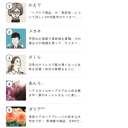
かえで
1
「ヘアケア商品」や「美容室」につ
いて詳しい20代後半のライター。楽
しみながら執筆させていただきま
す！
メガネ
2
手荒れが原因で美容師を退職。その
後はその知識を使って、ライターと
して転身したヘアケアオタクです。
髪の知識をわかりやすく紹介しま
す！
さくら
3
日常のストレスで髪が薄くなった女
性を応援！自分の経験をもとに、執
筆させていただきました。
あんり。
4
ヘアスタイルやヘアケアから自分磨
き中♪ 髪のオシャレをもっと楽しめ
るよう、日々勉強＆実践しています
♡ 役立つ情報をお届けできるように
頑張ります！よろしくお願いしま
ダリア**
5
す。
美容ケア＆ヘアアレンジが好きな大
学生です！ 実体験や雑誌、SNSで知
った情報を書いていこうと思いま