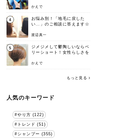
方を要チェック
かえで
お悩み別！「地毛に戻した
4
い…」のご相談に答えます☆
渡辺真一
ジメジメして鬱陶しいならベ
5
リーショート！女性らしさを
失わないポイント
かえで
もっと見る
人気のキーワード
やり方 (122)
トレンド (51)
シャンプー (355)