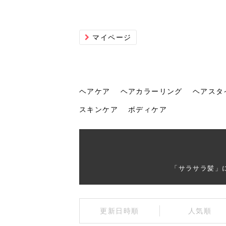
マイページ
ヘアケア
ヘアカラーリング
ヘアスタ
スキンケア
ボディケア
ヘアケア
ヘアカラーリング
ヘアスタイル
ヘアサロン
ヘッドスパ
スカルプケア
ヘアアイテム
メイク
エステ
脱毛
ネイル
スキンケア
ボディケア
「サラサラ髪」
トリ
髪の
202
美容
ヘッ
髪を
発酵
ミニ
針で
化粧
202
更新日時順
人気順
仕上
へ！2
新ト
い？
らな
い方
何が
少な
の効
毛」。
イド