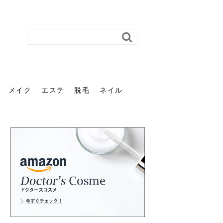
メイク
エステ
脱毛
ネイル
花粉で髪がパサパサするの
肌に合う髪色、どう見つけ
40代のパーマがダレる原因
前髪を薄くするための美容
ヘッドスパで頭皮をケアし
ストレスで髪の毛はどう変
40代の髪を悩みに最適！韓
「おしゃれ」と「身だしな
エステの勧誘が怖い人へ。
「今さら」なんて言わせな
オフィスネイルでも「キラ
はなぜ？原因と落とし方・
る？「イエベ」「ブルベ」
とは？自宅でできる復活術
院の頼み方とは？失敗しな
よう！ヘッドスパの効果と
わる？抜け毛・パサつきの
国発「ダリーフ」でヘアセ
み」は違う。相手に信頼感
断ることは悪くない。自分
い。40代のVIO・顔脱毛、
キラ」はOK？派手に見えな