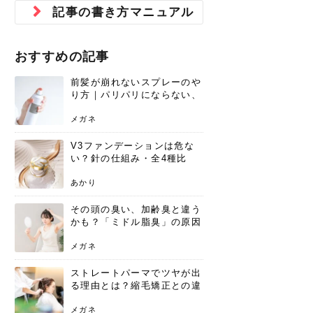
ジュベルック スキンの効果
本気の痩身と体質改善に。
防ぎ方を紹介
診断と...
と長...
いため...
おすすめの人
原因と...
ット...
を与え...
を守る...
賢...
い上...
記事の書き方マニュアル
とは？毛穴・ニキビ跡への
アーユルヴェーダに基づく
花粉の季節になると、髪がパサつく、
美容室で素敵なヘアカラーに染めても
パーマをかけたばかりなのに、もうカ
前髪は薄くしたほうが今風でおしゃれ
普段目に見えない頭皮ですが、何のケ
最近、髪のツヤがなくなったという方
韓国コスメを使うのは若い子だけだと
新しい環境に臨むとき、多くの人が意
「初回限定〇〇円！」そんなお得な体
40代になって、ふと自分のムダ毛のこ
仕事中も、ふとした瞬間に自分の指先
変化...
「イン...
広がる、手触りが悪いと感じた経験は
らったのに、家に帰って鏡を見たら、
ールがダレてしまったと感じている方
だと思っている人は、前髪を早く変え
アもせずに放っておくとダメージが蓄
や、抜け毛が増えたと悩んでいる方
思っていないでしょうか？ダリーフの
識するのが「身だしなみ」です。特に
験エステに行ってみたいけど、『押し
とが気になり始めたけど、「今から脱
を見て、気分が上がるという心ときめ
ありま...
「なん...
はいな...
たいと...
積して...
は、スト...
グラム...
メイク...
に弱い...
毛を...
く「キ...
ニキビ跡の凸凹をどうにかしたいと、
自己流のダイエットではなかなか落ち
おすすめの記事
肌の質感でお悩みではないでしょう
ない、頑固な脂肪やセルライトを、本
さくら
かえで
メガネ
かえで
yukarin
さくら
さくら
さな
さな
さな
あおい
か？肌に...
気で体...
前髪が崩れないスプレーのや
ゆい
さな
り方｜パリパリにならない、
自然なキープ術を解説
メガネ
V3ファンデーションは危な
い？針の仕組み・全4種比
較・正規品の買い方まで徹底
解説
あかり
その頭の臭い、加齢臭と違う
かも？「ミドル脂臭」の原因
と、後頭部を洗うシャンプー
術
メガネ
ストレートパーマでツヤが出
る理由とは？縮毛矯正との違
いや長持ちケアを解説
メガネ