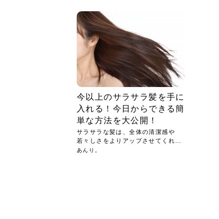
急に
人の
い原因.
めく..
ル...
時こそ.
本ケ
のシャ.
しい美.
のポ
める前.
と...
ヘッドス
と種
果。
血行を促
トリート
2026
2026
しばらく
髪をきれ
スキンケ
「たくさ
フェイス
顔の産毛
最近、な
できる.
魅力と、
効果が...
大きく変
すみカラ
ルでエア
ろそろ髪
ムを増や
ンプーに
に、実際
いうお悩
で抜くな
気がする
さろめ
の塗り...
く...
解...
思って...
頭皮の...
などの...
ものばか.
しょう...
感じて...
じつは...
ふと鏡を
痩身エス
落ち込ん
機器を使
メガネ
さくら
かえで
メガネ
さくら
さくら
あおい
あかり
あおい
あおい
その原...
技によ...
あおい
あかり
今以上のサラサラ髪を手に
入れる！今日からできる簡
単な方法を大公開！
サラサラな髪は、全体の清潔感や
若々しさをよりアップさせてくれる
もの。...
あんり。