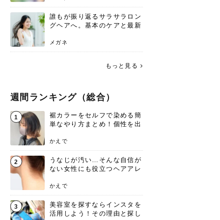
誰もが振り返るサラサラロン
グヘアへ。基本のケアと最新
トレンドスタイル
メガネ
もっと見る
週間ランキング（総合）
裾カラーをセルフで染める簡
1
単なやり方まとめ！個性を出
すなら今！
かえで
うなじが汚い…そんな自信が
2
ない女性にも役立つヘアアレ
ンジあります！
かえで
美容室を探すならインスタを
3
活用しよう！その理由と探し