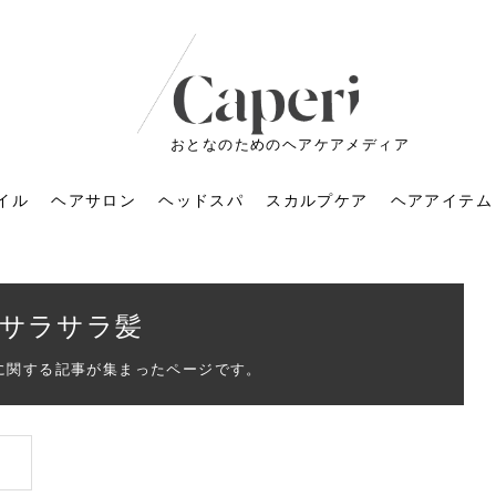
おとなのためのヘアケアメディア
イル
ヘアサロン
ヘッドスパ
スカルプケア
ヘアアイテム
サラサラ髪
に関する記事が集まったページです。
ートメントの付け方で
くすみが気になる人
6年のショートウルフ最
室に行くのが恥ずかし
ドスパの落とし穴！知
育てるには？毎日の洗
エキスシャンプーって
マリストのメイク術｜
小顔を目指す！美容鍼
ノリが変わる「顔脱
6年運気アップネイルガ
朝の5分が変わる！寝癖がつ
ツヤと透明感で垢抜ける！
ルーズウェーブとは？2026
お気に入りのお店が倒産し
頭皮を刺激してお顔のリフ
頭皮マッサージで目がぱっ
アイロンが苦手でも大丈
V3ファンデーションは危な
リンパマッサージと経絡マ
子供の脱毛、日焼け肌はN
そのネイル、本当に似合っ
がりが変わる｜効かな
026春トレンドの明る
レンドとは？ナチュラ
髪質の変化に気づいた
いと損する真実
と生活習慣を見直す基
いいの？無印良品など
いアイテムで「自分ら
果と後悔しない選び方
4つのメリットと、始
を公開！幸運を呼ぶ色
かない予防方法と時短寝癖
自然なヘアカラーで作る
年の注目スタイルと長さ別
た後の美容室の探し方！失
トアップ♪毎日こつこつカン
ちりする理由は？具体的な
夫！ブラッシング感覚で使
い？針の仕組み・全4種比
ッサージの違いとは？効果
G？親子で学ぶ、安心・安全
てる？指先をきれいに見え