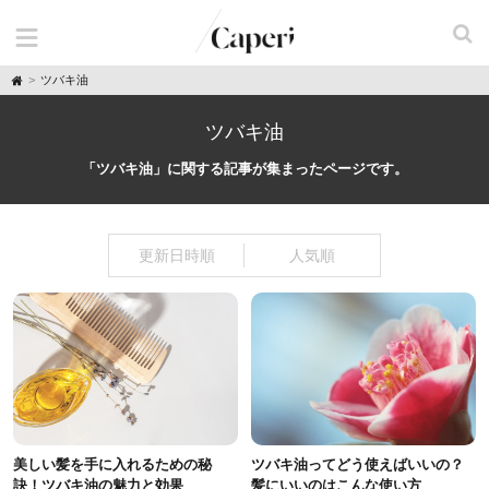
H
ツバキ油
o
m
e
ツバキ油
「ツバキ油」に関する記事が集まったページです。
更新日時順
人気順
美しい髪を手に入れるための秘
ツバキ油ってどう使えばいいの？
訣！ツバキ油の魅力と効果
髪にいいのはこんな使い方