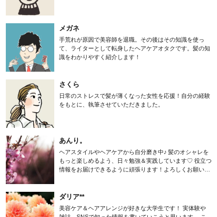
メガネ
手荒れが原因で美容師を退職。その後はその知識を使っ
て、ライターとして転身したヘアケアオタクです。髪の知
識をわかりやすく紹介します！
さくら
日常のストレスで髪が薄くなった女性を応援！自分の経験
をもとに、執筆させていただきました。
あんり。
ヘアスタイルやヘアケアから自分磨き中♪ 髪のオシャレを
もっと楽しめるよう、日々勉強＆実践しています♡ 役立つ
情報をお届けできるように頑張ります！よろしくお願いし
ます。
ダリア**
美容ケア＆ヘアアレンジが好きな大学生です！ 実体験や