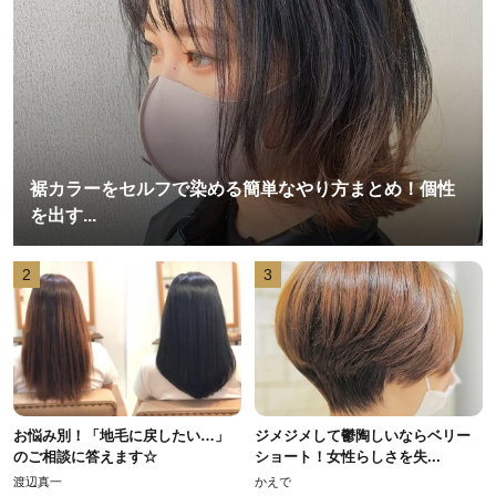
裾カラーをセルフで染める簡単なやり方まとめ！個性
を出す...
2
3
お悩み別！「地毛に戻したい…」
ジメジメして鬱陶しいならベリー
のご相談に答えます☆
ショート！女性らしさを失...
渡辺真一
かえで