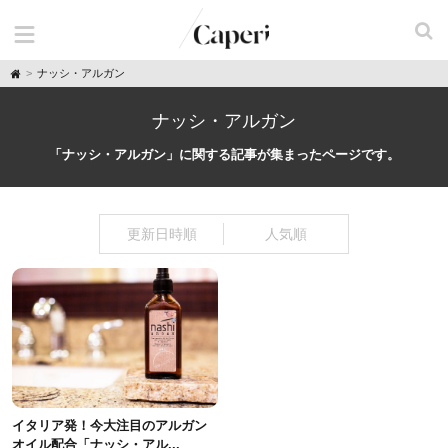
H
ナッシ・アルガン
o
m
e
ナッシ・アルガン
「ナッシ・アルガン」に関する記事が集まったページです。
更新日時順
人気順
イタリア発！今大注目のアルガン
オイル配合「ナッシ・アル...