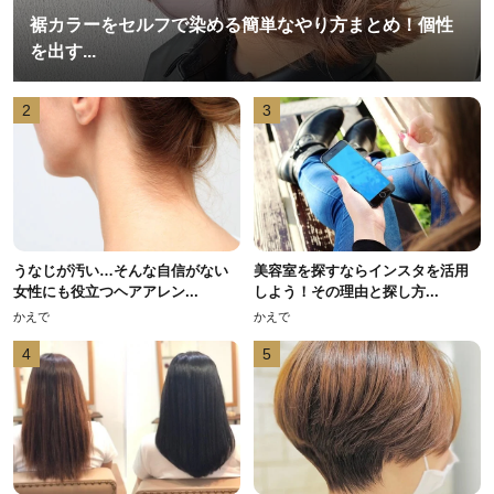
裾カラーをセルフで染める簡単なやり方まとめ！個性
を出す...
2
3
うなじが汚い…そんな自信がない
美容室を探すならインスタを活用
女性にも役立つヘアアレン...
しよう！その理由と探し方...
かえで
かえで
4
5