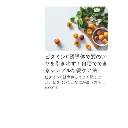
急に
人の
い原因.
めく..
ル...
時こそ.
本ケ
のシャ.
しい美.
のポ
める前.
と...
ヘッドス
と種
果。
血行を促
トリート
2026
2026
しばらく
髪をきれ
スキンケ
「たくさ
フェイス
顔の産毛
最近、な
できる.
魅力と、
効果が...
大きく変
すみカラ
ルでエア
ろそろ髪
ムを増や
ンプーに
に、実際
いうお悩
で抜くな
気がする
さろめ
の塗り...
く...
解...
思って...
頭皮の...
などの...
ものばか.
しょう...
感じて...
じつは...
ふと鏡を
痩身エス
落ち込ん
機器を使
メガネ
さくら
かえで
メガネ
さくら
さくら
あおい
あかり
あおい
あおい
その原...
技によ...
あおい
あかり
ビタミンC誘導体で髪のツ
ヤを引き出す！自宅ででき
るシンプルな髪ケア法
ビタミンC誘導体ってよく聞くけ
ど、ビタミンCとなにが違うの？と
思って...
MYOTT