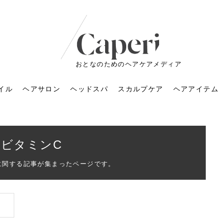
おとなのためのヘアケアメディア
イル
ヘアサロン
ヘッドスパ
スカルプケア
ヘアアイテム
ビタミンC
に関する記事が集まったページです。
ートメントの付け方で
くすみが気になる人
6年のショートウルフ最
室に行くのが恥ずかし
ドスパの落とし穴！知
育てるには？毎日の洗
エキスシャンプーって
マリストのメイク術｜
小顔を目指す！美容鍼
ノリが変わる「顔脱
6年運気アップネイルガ
朝の5分が変わる！寝癖がつ
ツヤと透明感で垢抜ける！
ルーズウェーブとは？2026
お気に入りのお店が倒産し
頭皮を刺激してお顔のリフ
頭皮マッサージで目がぱっ
アイロンが苦手でも大丈
V3ファンデーションは危な
リンパマッサージと経絡マ
子供の脱毛、日焼け肌はN
そのネイル、本当に似合っ
がりが変わる｜効かな
026春トレンドの明る
レンドとは？ナチュラ
髪質の変化に気づいた
いと損する真実
と生活習慣を見直す基
いいの？無印良品など
いアイテムで「自分ら
果と後悔しない選び方
4つのメリットと、始
を公開！幸運を呼ぶ色
かない予防方法と時短寝癖
自然なヘアカラーで作る
年の注目スタイルと長さ別
た後の美容室の探し方！失
トアップ♪毎日こつこつカン
ちりする理由は？具体的な
夫！ブラッシング感覚で使
い？針の仕組み・全4種比
ッサージの違いとは？効果
G？親子で学ぶ、安心・安全
てる？指先をきれいに見え