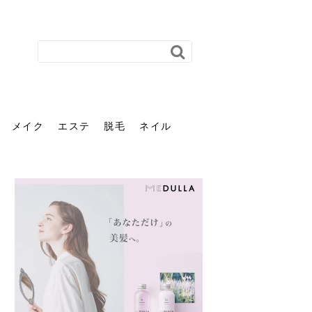
メイク
エステ
脱毛
ネイル
花粉で髪がパサパサするの
肌に合う髪色、どう見つけ
40代のパーマがダレる原因
前髪を薄くするための美容
ヘッドスパで頭皮をケアし
ストレスで髪の毛はどう変
40代の髪を悩みに最適！韓
「おしゃれ」と「身だしな
エステの勧誘が怖い人へ。
「今さら」なんて言わせな
オフィスネイルでも「キラ
はなぜ？原因と落とし方・
る？「イエベ」「ブルベ」
とは？自宅でできる復活術
院の頼み方とは？失敗しな
よう！ヘッドスパの効果と
わる？抜け毛・パサつきの
国発「ダリーフ」でヘアセ
み」は違う。相手に信頼感
断ることは悪くない。自分
い。40代のVIO・顔脱毛、
キラ」はOK？派手に見えな