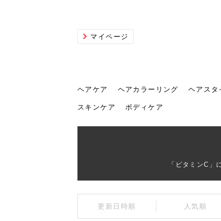
マイページ
ヘアケア
ヘアカラーリング
ヘアスタ
スキンケア
ボディケア
ヘアケア
ヘアカラーリング
ヘアスタイル
ヘアサロン
ヘッドスパ
スカルプケア
ヘアアイテム
メイク
エステ
脱毛
ネイル
スキンケア
ボディケア
「ビタミンC」
トリ
髪の
202
美容
ヘッ
髪を
発酵
ミニ
針で
化粧
202
更新日時順
人気順
仕上
へ！2
新ト
い？
らな
い方
何が
少な
の効
毛」。
イド