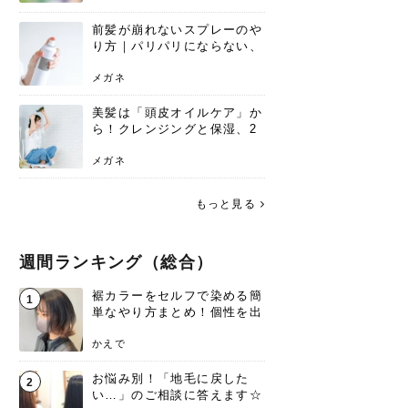
前髪が崩れないスプレーのや
り方｜パリパリにならない、
自然なキープ術を解説
メガネ
美髪は「頭皮オイルケア」か
ら！クレンジングと保湿、2
つの方法と効果を解説
メガネ
もっと見る
週間ランキング（総合）
裾カラーをセルフで染める簡
1
単なやり方まとめ！個性を出
すなら今！
かえで
お悩み別！「地毛に戻した
2
い…」のご相談に答えます☆