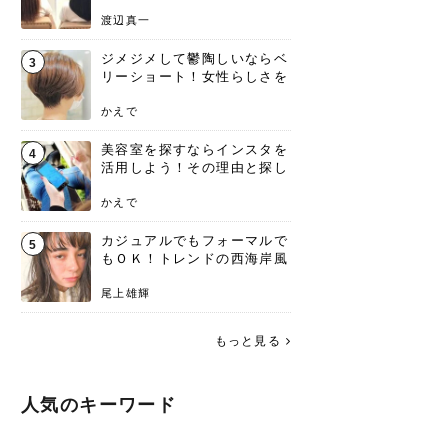
渡辺真一
ジメジメして鬱陶しいならベ
3
リーショート！女性らしさを
失わないポイント
かえで
美容室を探すならインスタを
4
活用しよう！その理由と探し
方を要チェック
かえで
カジュアルでもフォーマルで
5
もＯＫ！トレンドの西海岸風
ラフスタイル特集。
尾上雄輝
もっと見る
人気のキーワード