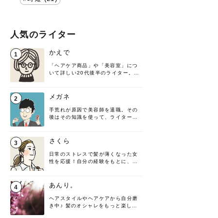
人気のライター
かえで
1
「ヘアケア商品」や「美容室」につ
いて詳しい20代後半のライター。楽
しみながら執筆させていただきま
す！
メガネ
2
手荒れが原因で美容師を退職。その
後はその知識を使って、ライターと
して転身したヘアケアオタクです。
髪の知識をわかりやすく紹介しま
す！
さくら
3
日常のストレスで髪が薄くなった女
性を応援！自分の経験をもとに、執
筆させていただきました。
あんり。
4
ヘアスタイルやヘアケアから自分磨
き中♪ 髪のオシャレをもっと楽しめ
るよう、日々勉強＆実践しています