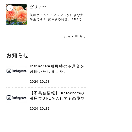
♡ 役立つ情報をお届けできるように
頑張ります！よろしくお願いしま
ダリア**
5
す。
美容ケア＆ヘアアレンジが好きな大
学生です！ 実体験や雑誌、SNSで知
った情報を書いていこうと思いま
す。 これからよろしくお願いします
(*^^*)♪
もっと見る
お知らせ
Instagram引用時の不具合を
改修いたしました。
2020.10.28
【不具合情報】Instagramの
引用でURLを入れても画像や
キャプションが表示されない
件
2020.10.27