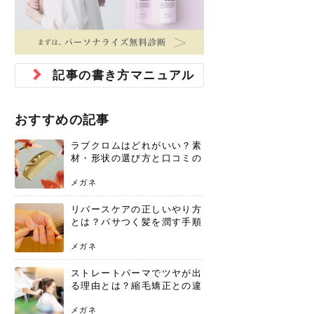
ジュベルック スキンの効果
本気の痩身と体質改善に。
防ぎ方を紹介
診断と...
と長...
いため...
おすすめの人
原因と...
ット...
を与え...
を守る...
賢...
い上...
とは？毛穴・ニキビ跡への
アーユルヴェーダに基づく
花粉の季節になると、髪がパサつく、
美容室で素敵なヘアカラーに染めても
パーマをかけたばかりなのに、もうカ
前髪は薄くしたほうが今風でおしゃれ
普段目に見えない頭皮ですが、何のケ
最近、髪のツヤがなくなったという方
韓国コスメを使うのは若い子だけだと
新しい環境に臨むとき、多くの人が意
「初回限定〇〇円！」そんなお得な体
40代になって、ふと自分のムダ毛のこ
仕事中も、ふとした瞬間に自分の指先
変化...
「イン...
広がる、手触りが悪いと感じた経験は
らったのに、家に帰って鏡を見たら、
ールがダレてしまったと感じている方
だと思っている人は、前髪を早く変え
アもせずに放っておくとダメージが蓄
や、抜け毛が増えたと悩んでいる方
思っていないでしょうか？ダリーフの
識するのが「身だしなみ」です。特に
験エステに行ってみたいけど、『押し
とが気になり始めたけど、「今から脱
を見て、気分が上がるという心ときめ
ありま...
「なん...
はいな...
たいと...
積して...
は、スト...
グラム...
メイク...
に弱い...
毛を...
く「キ...
ニキビ跡の凸凹をどうにかしたいと、
自己流のダイエットではなかなか落ち
肌の質感でお悩みではないでしょう
ない、頑固な脂肪やセルライトを、本
さくら
かえで
メガネ
かえで
yukarin
さくら
さくら
さな
さな
さな
あおい
記事の書き方マニュアル
か？肌に...
気で体...
ゆい
さな
おすすめの記事
ラブクロムはどれがいい？素
材・形状の選び方と口コミの
真相
メガネ
リバースケアの正しいやり方
とは？パサつく髪を潤す手順
と失敗しない注意点
メガネ
ストレートパーマでツヤが出
る理由とは？縮毛矯正との違
いや長持ちケアを解説
メガネ