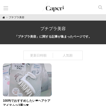
H
プチプラ美容
o
m
e
プチプラ美容
「プチプラ美容」に関する記事が集まったページです。
更新日時順
人気順
100均でおすすめしたい❤︎ヘアケア
アイテム〜3選〜❤︎