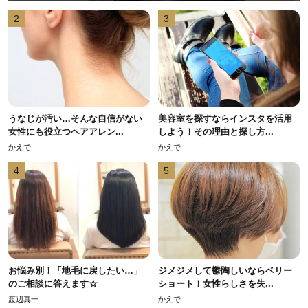
2
3
うなじが汚い…そんな自信がない
美容室を探すならインスタを活用
女性にも役立つヘアアレン...
しよう！その理由と探し方...
かえで
かえで
4
5
お悩み別！「地毛に戻したい…」
ジメジメして鬱陶しいならベリー
のご相談に答えます☆
ショート！女性らしさを失...
渡辺真一
かえで