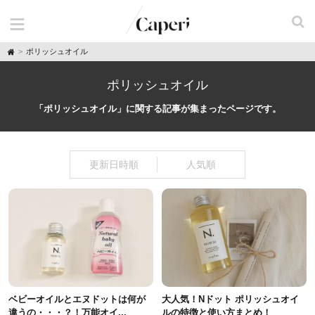
H
ポリッシュオイル
o
m
e
ポリッシュオイル
「ポリッシュオイル」に関する記事が集まったページです。
更新日時順
人気順
ベビーオイルとエヌドットは何が
大人気！Nドット ポリッシュオイ
違うの・・・？！万能オイ...
ルの特徴と使い方まとめ！