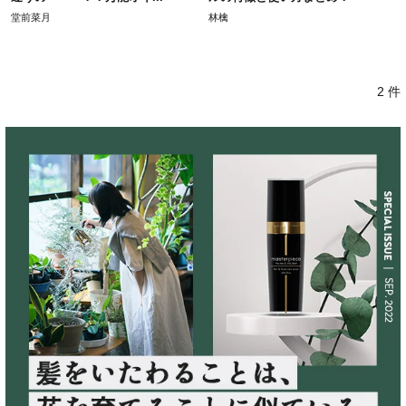
堂前菜月
林檎
2 件