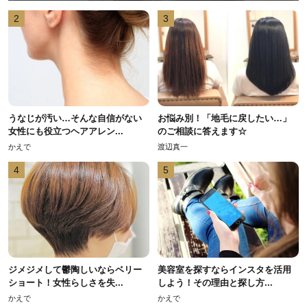
2
3
うなじが汚い…そんな自信がない
お悩み別！「地毛に戻したい…」
女性にも役立つヘアアレン...
のご相談に答えます☆
かえで
渡辺真一
4
5
ジメジメして鬱陶しいならベリー
美容室を探すならインスタを活用
ショート！女性らしさを失...
しよう！その理由と探し方...
かえで
かえで