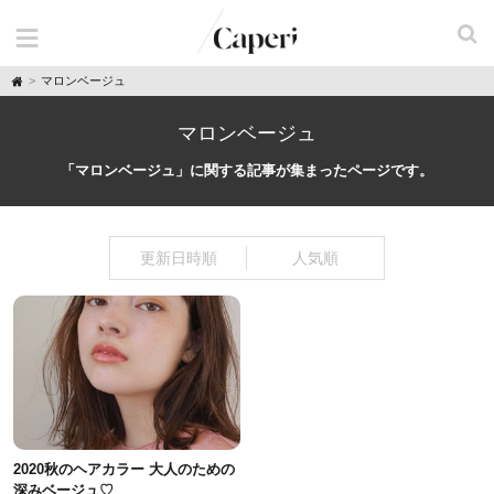
H
マロンベージュ
o
m
e
マロンベージュ
「マロンベージュ」に関する記事が集まったページです。
更新日時順
人気順
2020秋のヘアカラー 大人のための
深みベージュ♡