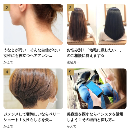
2
3
うなじが汚い…そんな自信がない
お悩み別！「地毛に戻したい…」
女性にも役立つヘアアレン...
のご相談に答えます☆
かえで
渡辺真一
4
5
ジメジメして鬱陶しいならベリー
美容室を探すならインスタを活用
ショート！女性らしさを失...
しよう！その理由と探し方...
かえで
かえで