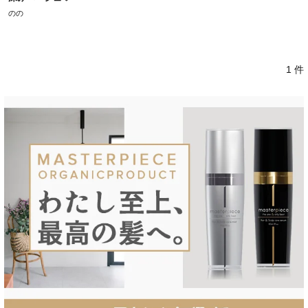
のの
1 件