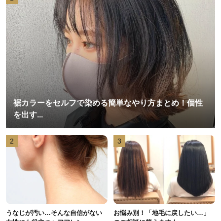
裾カラーをセルフで染める簡単なやり方まとめ！個性
を出す...
2
3
うなじが汚い…そんな自信がない
お悩み別！「地毛に戻したい…」