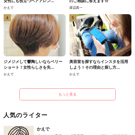
女性にも役立つヘアアレン...
のご相談に答えます☆
かえで
渡辺真一
4
5
ジメジメして鬱陶しいならベリー
美容室を探すならインスタを活用
ショート！女性らしさを失...
しよう！その理由と探し方...
かえで
かえで
もっと見る
人気のライター
かえで