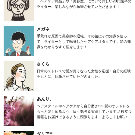
「ヘアケア商品」や「美容室」について詳しい20代後半の
ライター。楽しみながら執筆させていただきます！
メガネ
手荒れが原因で美容師を退職。その後はその知識を使っ
て、ライターとして転身したヘアケアオタクです。髪の知
識をわかりやすく紹介します！
さくら
日常のストレスで髪が薄くなった女性を応援！自分の経験
をもとに、執筆させていただきました。
あんり。
ヘアスタイルやヘアケアから自分磨き中♪ 髪のオシャレを
もっと楽しめるよう、日々勉強＆実践しています♡ 役立つ
情報をお届けできるように頑張ります！よろしくお願いし
ます。
ダリア**