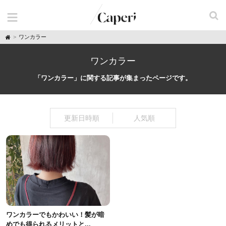
H
ワンカラー
o
m
e
ワンカラー
「ワンカラー」に関する記事が集まったページです。
更新日時順
人気順
ワンカラーでもかわいい！髪が暗
めでも得られるメリットと...