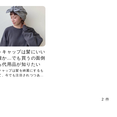
小じわが増えた？原因
手ならではの痩身効
ルルルン ハイドラのどれが
その医療ダイエット、後悔
..
.
..
ア
..
..
イント
..
直し...
「きれい...
の...
敗しに...
タン小顔☆
やり方...
えるヘア...
較・...
と、自...
なエ...
るのは...
パは、頭皮の汚れを落として
類の見分け方＆自宅で
オールハンドエステの
良い？その違いは？PDRN
しませんか？失敗する人の
進し、リラックス効果や美髪
メントの付け方で仕上がりは
春のトレンドカラーは明るめのく
年のショートウルフは、ナチュラ
美容室に行けていないし、そ
いに育てるには高価なアイテ
アで人気の発酵成分が、シャ
んのコスメを持っているの
ラインをすっきりさせたいと
をカミソリで剃って、毛抜き
んとなく運気が停滞している
新生活シーズン、朝の身支度を少しで
職場で浮かない落ち着いたトーンにし
2026年はレイヤーカットを使った髪型
美容室を倒産する数が増えているとい
毎日のちょっとした習慣で小顔は作れ
目元の印象を左右するのは目そのもの
ヘアアイロンを使うのが苦手、火傷が
メイクをしている時間も、スキンケア
サロンのメニューを見ていると、「リ
「ムダ毛が気になる」とお子さんが悩
SNSや雑誌で見かけた素敵なネイルデ
..
...
や...
共通点...
わります。今回は、毛先中心
ーです。ただし、髪がすでに
リーな仕上がりが今っぽい正
型を変えて気分転換したいと
す前に、洗い方や乾かし方、
も広がっています。無印良品
に使っているのはいつも同じ
みを抱えている方はいないで
ど、日々の自己処理を手間に
と悩んでいないでしょうか？
も短くしたい人は多いはず。じつは寝
たいけれど、どこか垢抜けた印象にし
のトレンドと重なり、ルーズウェーブ
うニュースがありました。もともと美
る！頭のこりをほぐしてフェイスライ
ではなく、頭皮の状態かもしれませ
怖いと感じている方はいないでしょう
の時間に変えるという発想から生まれ
ンパマッサージ」の他に「経絡マッサ
んでいる姿を見て、エステ脱毛を検討
ザインを、いざ自分の爪に試してみた
..
見て、急に小じわが増えたと
テと一言で言っても、最新の
癖は、...
たいと...
ヘ...
容室の...
ンのリ...
ん。以下...
か？そ...
たのが...
ージ」...
し始め...
ら、...
ルルルン ハイドラシリーズを使いたい
医師の管理のもと、科学的根拠に基づ
でいないでしょうか？じつは
ったものから、昔ながらの手
けれど、種類が多くてどれを選べばい
いて行う「医療ダイエット」は、自己
かえで
さくら
かえで
かえで
chicca
メガネ
さくら
あかり
あかり
あおい
さな
いか...
流のダ...
さな
さな
もっと見る
もっと見る
もっと見る
もっと見る
もっと見る
もっと見る
もっと見る
もっと見る
もっと見る
もっと見る
もっと見る
もっと見る
もっと見る
トキャップは髪にいい
確か…でも買うの面倒
ら代用品が知りたい
キャップは髪を綺麗にするも
て、今でも注目されつつあり
2 件