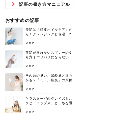
ジュベルック スキンの効果
本気の痩身と体質改善に。
防ぎ方を紹介
診断と...
と長...
いため...
おすすめの人
原因と...
ット...
を与え...
を守る...
賢...
い上...
記事の書き方マニュアル
とは？毛穴・ニキビ跡への
アーユルヴェーダに基づく
花粉の季節になると、髪がパサつく、
美容室で素敵なヘアカラーに染めても
パーマをかけたばかりなのに、もうカ
前髪は薄くしたほうが今風でおしゃれ
普段目に見えない頭皮ですが、何のケ
最近、髪のツヤがなくなったという方
韓国コスメを使うのは若い子だけだと
新しい環境に臨むとき、多くの人が意
「初回限定〇〇円！」そんなお得な体
40代になって、ふと自分のムダ毛のこ
仕事中も、ふとした瞬間に自分の指先
変化...
「イン...
広がる、手触りが悪いと感じた経験は
らったのに、家に帰って鏡を見たら、
ールがダレてしまったと感じている方
だと思っている人は、前髪を早く変え
アもせずに放っておくとダメージが蓄
や、抜け毛が増えたと悩んでいる方
思っていないでしょうか？ダリーフの
識するのが「身だしなみ」です。特に
験エステに行ってみたいけど、『押し
とが気になり始めたけど、「今から脱
を見て、気分が上がるという心ときめ
ありま...
「なん...
はいな...
たいと...
積して...
は、スト...
グラム...
メイク...
に弱い...
毛を...
く「キ...
ニキビ跡の凸凹をどうにかしたいと、
自己流のダイエットではなかなか落ち
おすすめの記事
肌の質感でお悩みではないでしょう
ない、頑固な脂肪やセルライトを、本
さくら
かえで
メガネ
かえで
yukarin
さくら
さくら
さな
さな
さな
あおい
か？肌に...
気で体...
美髪は「頭皮オイルケア」か
ゆい
さな
ら！クレンジングと保湿、2
つの方法と効果を解説
メガネ
前髪が崩れないスプレーのや
り方｜パリパリにならない、
自然なキープ術を解説
メガネ
その頭の臭い、加齢臭と違う
かも？「ミドル脂臭」の原因
と、後頭部を洗うシャンプー
術
メガネ
ケラスターゼのグレイズミル
クとドロップス、どっちを選
ぶ？それぞれの特徴と合わせ
使いのメリット
メガネ