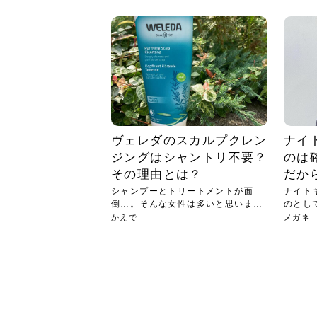
急に
人の
い原因.
めく..
ル...
時こそ.
本ケ
のシャ.
しい美.
のポ
める前.
と...
ヘッドス
と種
果。
血行を促
トリート
2026
2026
しばらく
髪をきれ
スキンケ
「たくさ
フェイス
顔の産毛
最近、な
できる.
魅力と、
効果が...
大きく変
すみカラ
ルでエア
ろそろ髪
ムを増や
ンプーに
に、実際
いうお悩
で抜くな
気がする
さろめ
の塗り...
く...
解...
思って...
頭皮の...
などの...
ものばか.
しょう...
感じて...
じつは...
ふと鏡を
痩身エス
落ち込ん
機器を使
メガネ
さくら
かえで
メガネ
さくら
さくら
あおい
あかり
あおい
あおい
その原...
技によ...
あおい
あかり
ヴェレダのスカルプクレン
ナイ
ジングはシャントリ不要？
のは
その理由とは？
だか
シャンプーとトリートメントが面
ナイト
倒…。そんな女性は多いと思います
のとし
が、じ...
ます...
かえで
メガネ