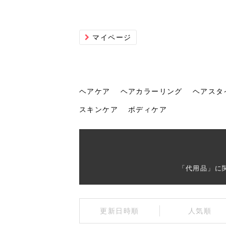
マイページ
ヘアケア
ヘアカラーリング
ヘアスタ
スキンケア
ボディケア
ヘアケア
ヘアカラーリング
ヘアスタイル
ヘアサロン
ヘッドスパ
スカルプケア
ヘアアイテム
メイク
エステ
脱毛
ネイル
スキンケア
ボディケア
「代用品」に
トリ
髪の
202
美容
ヘッ
髪を
発酵
ミニ
針で
化粧
202
更新日時順
人気順
仕上
へ！2
新ト
い？
らな
い方
何が
少な
の効
毛」。
イド