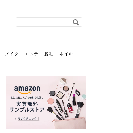
メイク
エステ
脱毛
ネイル
花粉で髪がパサパサするの
肌に合う髪色、どう見つけ
40代のパーマがダレる原因
前髪を薄くするための美容
ヘッドスパで頭皮をケアし
ストレスで髪の毛はどう変
40代の髪を悩みに最適！韓
「おしゃれ」と「身だしな
エステの勧誘が怖い人へ。
「今さら」なんて言わせな
オフィスネイルでも「キラ
はなぜ？原因と落とし方・
る？「イエベ」「ブルベ」
とは？自宅でできる復活術
院の頼み方とは？失敗しな
よう！ヘッドスパの効果と
わる？抜け毛・パサつきの
国発「ダリーフ」でヘアセ
み」は違う。相手に信頼感
断ることは悪くない。自分
い。40代のVIO・顔脱毛、
キラ」はOK？派手に見えな