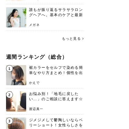
誰もが振り返るサラサラロン
グヘアへ。基本のケアと最新
トレンドスタイル
メガネ
もっと見る
週間ランキング（総合）
裾カラーをセルフで染める簡
1
単なやり方まとめ！個性を出
すなら今！
かえで
お悩み別！「地毛に戻した
2
い…」のご相談に答えます☆
渡辺真一
ジメジメして鬱陶しいならベ
3
リーショート！女性らしさを