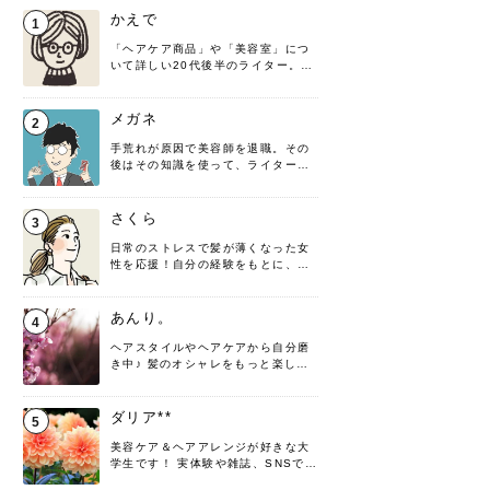
かえで
1
「ヘアケア商品」や「美容室」につ
いて詳しい20代後半のライター。楽
しみながら執筆させていただきま
す！
メガネ
2
手荒れが原因で美容師を退職。その
後はその知識を使って、ライターと
して転身したヘアケアオタクです。
髪の知識をわかりやすく紹介しま
す！
さくら
3
日常のストレスで髪が薄くなった女
性を応援！自分の経験をもとに、執
筆させていただきました。
あんり。
4
ヘアスタイルやヘアケアから自分磨
き中♪ 髪のオシャレをもっと楽しめ
るよう、日々勉強＆実践しています
♡ 役立つ情報をお届けできるように
頑張ります！よろしくお願いしま
ダリア**
5
す。
美容ケア＆ヘアアレンジが好きな大
学生です！ 実体験や雑誌、SNSで知
った情報を書いていこうと思いま