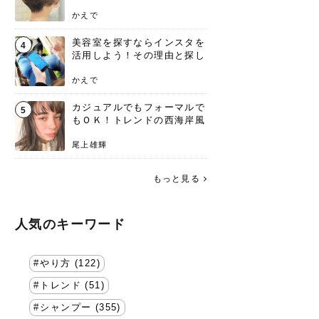
失わないポイント
かえで
美容室を探すならインスタを
4
活用しよう！その理由と探し
方を要チェック
かえで
カジュアルでもフォーマルで
5
もＯＫ！トレンドの西海岸風
ラフスタイル特集。
尾上雄輝
もっと見る
人気のキーワード
やり方 (122)
トレンド (51)
シャンプー (355)