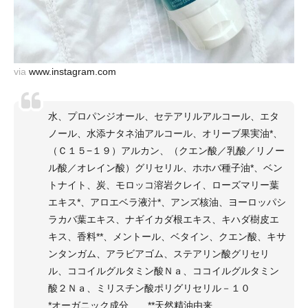
via
www.instagram.com
水、プロパンジオール、セテアリルアルコール、エタ
ノール、水添ナタネ油アルコール、オリーブ果実油*、
（Ｃ１５−１９）アルカン、（クエン酸／乳酸／リノー
ル酸／オレイン酸）グリセリル、ホホバ種子油*、ベン
トナイト、炭、モロッコ溶岩クレイ、ローズマリー葉
エキス*、アロエベラ液汁*、アンズ核油、ヨーロッパシ
ラカバ葉エキス、ナギイカダ根エキス、キハダ樹皮エ
キス、香料**、メントール、ベタイン、クエン酸、キサ
ンタンガム、アラビアゴム、ステアリン酸グリセリ
ル、ココイルグルタミン酸Ｎａ、ココイルグルタミン
酸２Ｎａ、ミリスチン酸ポリグリセリル－１０
*オーガニック成分 **天然精油由来