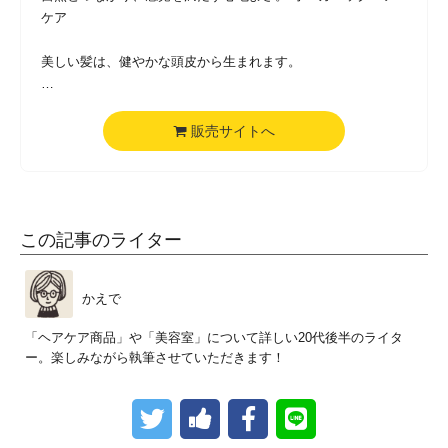
ケア
美しい髪は、健やかな頭皮から生まれます。
ヴェレダがたどりついたのは、「頭皮の健康」をサポートする
スキンケア処方のオーガニックヘアケア。 自然を感じ、素髪
販売サイトへ
の輝きを感じる仕上がりと、使うたびリフレッシュするような
心地よさを頭皮・髪・心に届けます。
この記事のライター
かえで
「ヘアケア商品」や「美容室」について詳しい20代後半のライタ
ー。楽しみながら執筆させていただきます！