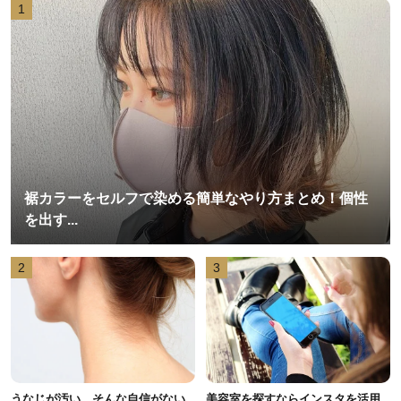
1
裾カラーをセルフで染める簡単なやり方まとめ！個性
を出す...
2
3
うなじが汚い…そんな自信がない
美容室を探すならインスタを活用