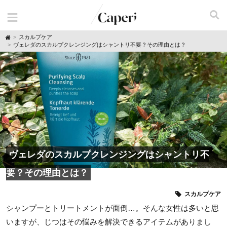
H
スカルプケア
o
ヴェレダのスカルプクレンジングはシャントリ不要？その理由とは？
m
e
ヴェレダのスカルプクレンジングはシャントリ不
要？その理由とは？
スカルプケア
シャンプーとトリートメントが面倒…。そんな女性は多いと思
いますが、じつはその悩みを解決できるアイテムがありまし