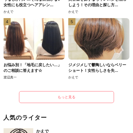
女性にも役立つヘアアレン...
しよう！その理由と探し方...
かえで
かえで
4
5
お悩み別！「地毛に戻したい…」
ジメジメして鬱陶しいならベリー
のご相談に答えます☆
ショート！女性らしさを失...
渡辺真一
かえで
もっと見る
人気のライター
かえで