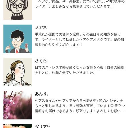
「ヘアケア商品」や「美容室」について詳しい20代後半の
ライター。楽しみながら執筆させていただきます！
メガネ
手荒れが原因で美容師を退職。その後はその知識を使っ
て、ライターとして転身したヘアケアオタクです。髪の知
識をわかりやすく紹介します！
さくら
日常のストレスで髪が薄くなった女性を応援！自分の経験
をもとに、執筆させていただきました。
あんり。
ヘアスタイルやヘアケアから自分磨き中♪ 髪のオシャレを
もっと楽しめるよう、日々勉強＆実践しています♡ 役立つ
情報をお届けできるように頑張ります！よろしくお願いし
ます。
ダリア**