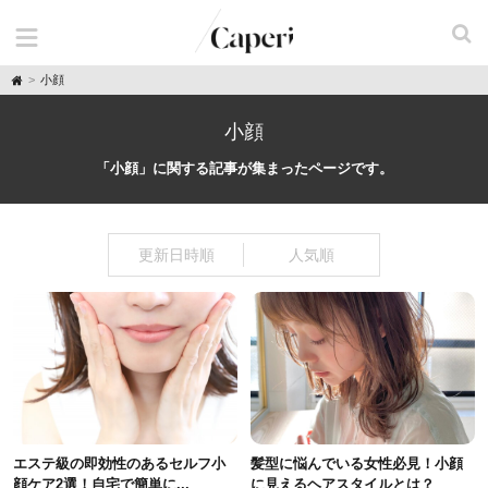
H
小顔
o
m
e
小顔
「小顔」に関する記事が集まったページです。
更新日時順
人気順
エステ級の即効性のあるセルフ小
髪型に悩んでいる女性必見！小顔
顔ケア2選！自宅で簡単に...
に見えるヘアスタイルとは？