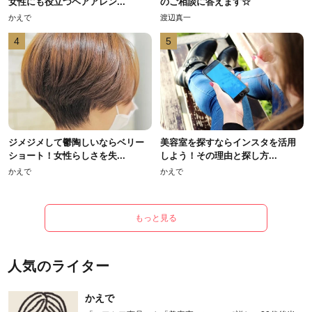
女性にも役立つヘアアレン...
のご相談に答えます☆
かえで
渡辺真一
4
5
ジメジメして鬱陶しいならベリー
美容室を探すならインスタを活用
ショート！女性らしさを失...
しよう！その理由と探し方...
かえで
かえで
もっと見る
人気のライター
かえで