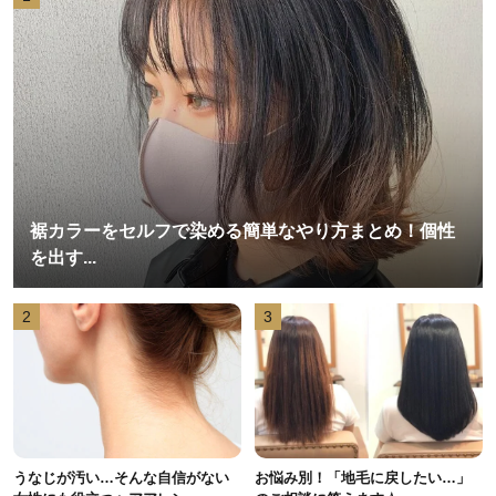
裾カラーをセルフで染める簡単なやり方まとめ！個性
を出す...
2
3
うなじが汚い…そんな自信がない
お悩み別！「地毛に戻したい…」