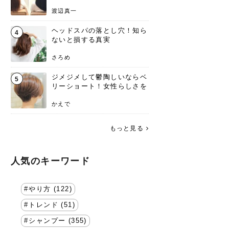
渡辺真一
ヘッドスパの落とし穴！知ら
4
ないと損する真実
さろめ
ジメジメして鬱陶しいならベ
5
リーショート！女性らしさを
失わないポイント
かえで
もっと見る
人気のキーワード
やり方 (122)
トレンド (51)
シャンプー (355)