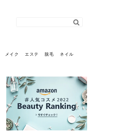
メイク
エステ
脱毛
ネイル
花粉で髪がパサパサするの
肌に合う髪色、どう見つけ
40代のパーマがダレる原因
前髪を薄くするための美容
ヘッドスパで頭皮をケアし
ストレスで髪の毛はどう変
40代の髪を悩みに最適！韓
「おしゃれ」と「身だしな
エステの勧誘が怖い人へ。
「今さら」なんて言わせな
オフィスネイルでも「キラ
はなぜ？原因と落とし方・
る？「イエベ」「ブルベ」
とは？自宅でできる復活術
院の頼み方とは？失敗しな
よう！ヘッドスパの効果と
わる？抜け毛・パサつきの
国発「ダリーフ」でヘアセ
み」は違う。相手に信頼感
断ることは悪くない。自分
い。40代のVIO・顔脱毛、
キラ」はOK？派手に見えな