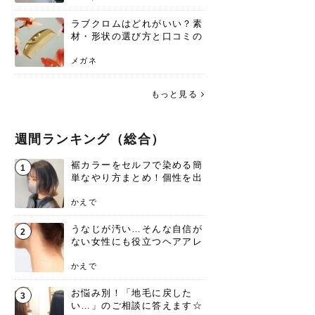
ラブクロムはどれがいい？素
材・形状の選び方と口コミの
真相
メガネ
もっと見る
週間ランキング（総合）
裾カラーをセルフで染める簡
1
単なやり方まとめ！個性を出
すなら今！
かえで
うなじが汚い…そんな自信が
2
ない女性にも役立つヘアアレ
ンジあります！
かえで
お悩み別！「地毛に戻した
3
い…」のご相談に答えます☆