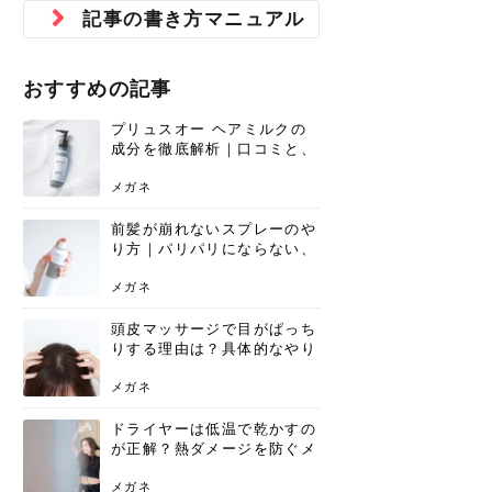
ジュベルック スキンの効果
本気の痩身と体質改善に。
防ぎ方を紹介
診断と...
と長...
いため...
おすすめの人
原因と...
ット...
を与え...
を守る...
賢...
い上...
記事の書き方マニュアル
とは？毛穴・ニキビ跡への
アーユルヴェーダに基づく
花粉の季節になると、髪がパサつく、
美容室で素敵なヘアカラーに染めても
パーマをかけたばかりなのに、もうカ
前髪は薄くしたほうが今風でおしゃれ
普段目に見えない頭皮ですが、何のケ
最近、髪のツヤがなくなったという方
韓国コスメを使うのは若い子だけだと
新しい環境に臨むとき、多くの人が意
「初回限定〇〇円！」そんなお得な体
40代になって、ふと自分のムダ毛のこ
仕事中も、ふとした瞬間に自分の指先
変化...
「イン...
広がる、手触りが悪いと感じた経験は
らったのに、家に帰って鏡を見たら、
ールがダレてしまったと感じている方
だと思っている人は、前髪を早く変え
アもせずに放っておくとダメージが蓄
や、抜け毛が増えたと悩んでいる方
思っていないでしょうか？ダリーフの
識するのが「身だしなみ」です。特に
験エステに行ってみたいけど、『押し
とが気になり始めたけど、「今から脱
を見て、気分が上がるという心ときめ
ありま...
「なん...
はいな...
たいと...
積して...
は、スト...
グラム...
メイク...
に弱い...
毛を...
く「キ...
ニキビ跡の凸凹をどうにかしたいと、
自己流のダイエットではなかなか落ち
おすすめの記事
肌の質感でお悩みではないでしょう
ない、頑固な脂肪やセルライトを、本
さくら
かえで
メガネ
かえで
yukarin
さくら
さくら
さな
さな
さな
あおい
か？肌に...
気で体...
プリュスオー ヘアミルクの
ゆい
さな
成分を徹底解析｜口コミと、
どんな髪質におすすめかを解
説
メガネ
前髪が崩れないスプレーのや
り方｜パリパリにならない、
自然なキープ術を解説
メガネ
頭皮マッサージで目がぱっち
りする理由は？具体的なやり
方と継続のコツを解説
メガネ
ドライヤーは低温で乾かすの
が正解？熱ダメージを防ぐメ
リットと、速乾のコツ
メガネ