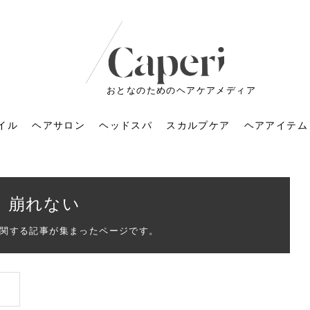
おとなのためのヘアケアメディア
イル
ヘアサロン
ヘッドスパ
スカルプケア
ヘアアイテム
崩れない
関する記事が集まったページです。
ートメントの付け方で
くすみが気になる人
6年のショートウルフ最
室に行くのが恥ずかし
ドスパの落とし穴！知
育てるには？毎日の洗
エキスシャンプーって
マリストのメイク術｜
小顔を目指す！美容鍼
ノリが変わる「顔脱
6年運気アップネイルガ
朝の5分が変わる！寝癖がつ
ツヤと透明感で垢抜ける！
ルーズウェーブとは？2026
お気に入りのお店が倒産し
頭皮を刺激してお顔のリフ
頭皮マッサージで目がぱっ
アイロンが苦手でも大丈
V3ファンデーションは危な
リンパマッサージと経絡マ
子供の脱毛、日焼け肌はN
そのネイル、本当に似合っ
がりが変わる｜効かな
026春トレンドの明る
レンドとは？ナチュラ
髪質の変化に気づいた
いと損する真実
と生活習慣を見直す基
いいの？無印良品など
いアイテムで「自分ら
果と後悔しない選び方
4つのメリットと、始
を公開！幸運を呼ぶ色
かない予防方法と時短寝癖
自然なヘアカラーで作る
年の注目スタイルと長さ別
た後の美容室の探し方！失
トアップ♪毎日こつこつカン
ちりする理由は？具体的な
夫！ブラッシング感覚で使
い？針の仕組み・全4種比
ッサージの違いとは？効果
G？親子で学ぶ、安心・安全
てる？指先をきれいに見え