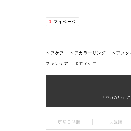
マイページ
ヘアケア
ヘアカラーリング
ヘアスタ
スキンケア
ボディケア
ヘアケア
ヘアカラーリング
ヘアスタイル
ヘアサロン
ヘッドスパ
スカルプケア
ヘアアイテム
メイク
エステ
脱毛
ネイル
スキンケア
ボディケア
「崩れない」に
トリ
髪の
202
美容
ヘッ
髪を
発酵
ミニ
針で
化粧
202
更新日時順
人気順
仕上
へ！2
新ト
い？
らな
い方
何が
少な
の効
毛」。
イド