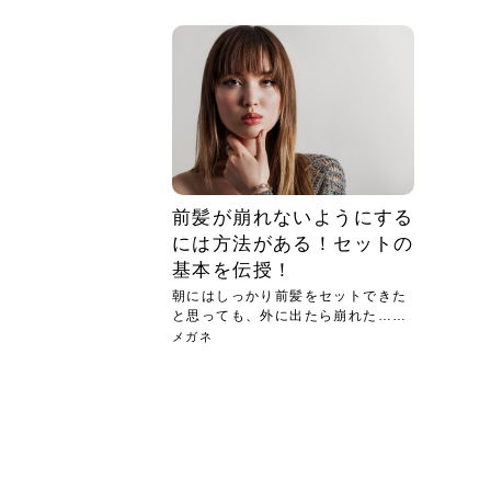
急に
人の
い原因.
めく..
ル...
時こそ.
本ケ
のシャ.
しい美.
のポ
める前.
と...
ヘッドス
と種
果。
血行を促
トリート
2026
2026
しばらく
髪をきれ
スキンケ
「たくさ
フェイス
顔の産毛
最近、な
できる.
魅力と、
効果が...
大きく変
すみカラ
ルでエア
ろそろ髪
ムを増や
ンプーに
に、実際
いうお悩
で抜くな
気がする
さろめ
の塗り...
く...
解...
思って...
頭皮の...
などの...
ものばか.
しょう...
感じて...
じつは...
ふと鏡を
痩身エス
落ち込ん
機器を使
メガネ
さくら
かえで
メガネ
さくら
さくら
あおい
あかり
あおい
あおい
その原...
技によ...
あおい
あかり
前髪が崩れないようにする
には方法がある！セットの
基本を伝授！
朝にはしっかり前髪をセットできた
と思っても、外に出たら崩れた…と
いう...
メガネ