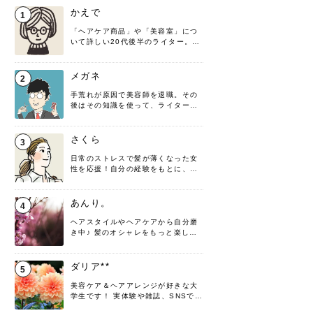
かえで
1
「ヘアケア商品」や「美容室」につ
いて詳しい20代後半のライター。楽
しみながら執筆させていただきま
す！
メガネ
2
手荒れが原因で美容師を退職。その
後はその知識を使って、ライターと
して転身したヘアケアオタクです。
髪の知識をわかりやすく紹介しま
す！
さくら
3
日常のストレスで髪が薄くなった女
性を応援！自分の経験をもとに、執
筆させていただきました。
あんり。
4
ヘアスタイルやヘアケアから自分磨
き中♪ 髪のオシャレをもっと楽しめ
るよう、日々勉強＆実践しています
♡ 役立つ情報をお届けできるように
頑張ります！よろしくお願いしま
ダリア**
5
す。
美容ケア＆ヘアアレンジが好きな大
学生です！ 実体験や雑誌、SNSで知
った情報を書いていこうと思いま