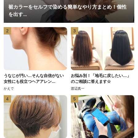
裾カラーをセルフで染める簡単なやり方まとめ！個性
を出す...
2
3
うなじが汚い…そんな自信がない
お悩み別！「地毛に戻したい…」
女性にも役立つヘアアレン...
のご相談に答えます☆
かえで
渡辺真一
4
5