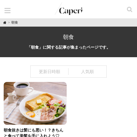
H
朝食
o
m
e
朝食
「朝食」に関する記事が集まったページです。
更新日時順
人気順
朝食抜きは髪にも悪い！？きちん
と食べて美髪を手に入れよう♡