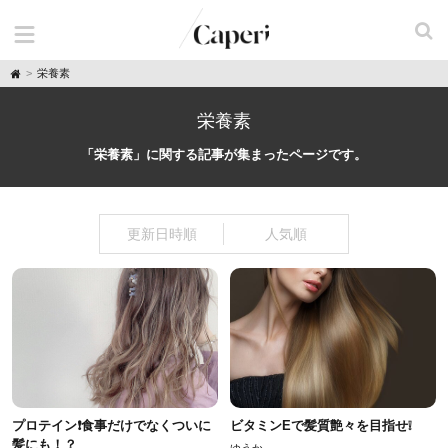
H
栄養素
o
m
e
栄養素
「栄養素」に関する記事が集まったページです。
更新日時順
人気順
プロテイン❗食事だけでなくついに
ビタミンEで髪質艶々を目指せ❕
髪にも！？