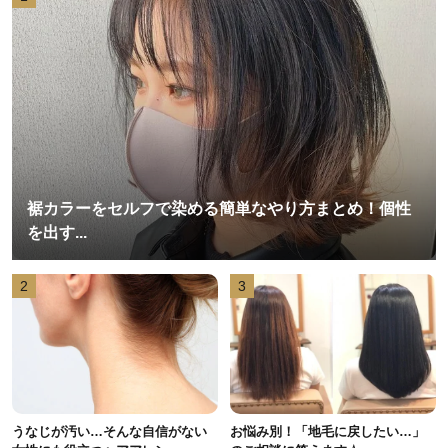
裾カラーをセルフで染める簡単なやり方まとめ！個性
を出す...
2
3
うなじが汚い…そんな自信がない
お悩み別！「地毛に戻したい…」