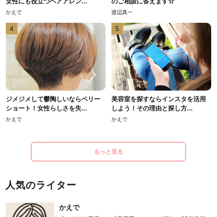
女性にも役立つヘアアレン...
のご相談に答えます☆
かえで
渡辺真一
4
5
ジメジメして鬱陶しいならベリー
美容室を探すならインスタを活用
ショート！女性らしさを失...
しよう！その理由と探し方...
かえで
かえで
もっと見る
人気のライター
かえで