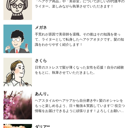
「ヘアケア商品」や「美容室」について詳しい20代後半の
ライター。楽しみながら執筆させていただきます！
メガネ
手荒れが原因で美容師を退職。その後はその知識を使っ
て、ライターとして転身したヘアケアオタクです。髪の知
識をわかりやすく紹介します！
さくら
日常のストレスで髪が薄くなった女性を応援！自分の経験
をもとに、執筆させていただきました。
あんり。
ヘアスタイルやヘアケアから自分磨き中♪ 髪のオシャレを
もっと楽しめるよう、日々勉強＆実践しています♡ 役立つ
情報をお届けできるように頑張ります！よろしくお願いし
ます。
ダリア**