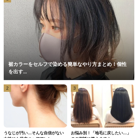
裾カラーをセルフで染める簡単なやり方まとめ！個性
を出す...
2
3
うなじが汚い…そんな自信がない
お悩み別！「地毛に戻したい…」