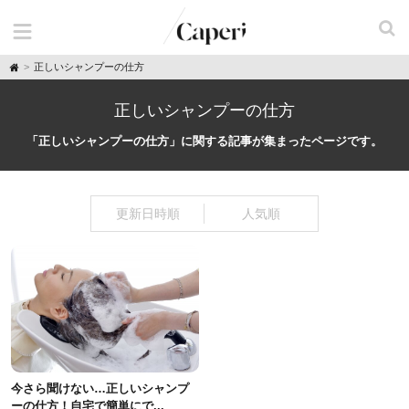
H
正しいシャンプーの仕方
o
m
e
正しいシャンプーの仕方
「正しいシャンプーの仕方」に関する記事が集まったページです。
更新日時順
人気順
今さら聞けない…正しいシャンプ
ーの仕方！自宅で簡単にで...