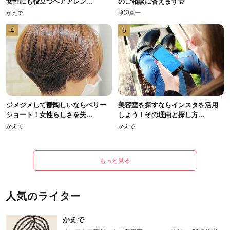
女性にも役立つヘアアレン...
のご相談に答えます☆
かえで
渡辺真一
4
5
ジメジメして鬱陶しいならベリー
美容室を探すならインスタを活用
ショート！女性らしさを失...
しよう！その理由と探し方...
かえで
かえで
もっと見る
人気のライター
かえで