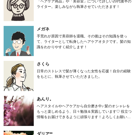
「ヘアケア商品」や「美容室」について詳しい20代後半の
ライター。楽しみながら執筆させていただきます！
メガネ
手荒れが原因で美容師を退職。その後はその知識を使っ
て、ライターとして転身したヘアケアオタクです。髪の知
識をわかりやすく紹介します！
さくら
日常のストレスで髪が薄くなった女性を応援！自分の経験
をもとに、執筆させていただきました。
あんり。
ヘアスタイルやヘアケアから自分磨き中♪ 髪のオシャレを
もっと楽しめるよう、日々勉強＆実践しています♡ 役立つ
情報をお届けできるように頑張ります！よろしくお願いし
ます。
ダリア**