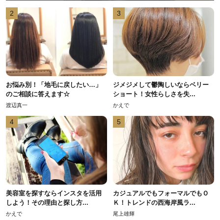
2
3
お悩み別！「地毛に戻したい…」
ジメジメして鬱陶しいならベリー
のご相談に答えます☆
ショート！女性らしさを失...
渡辺真一
かえで
4
5
美容室を探すならインスタを活用
カジュアルでもフォーマルでもＯ
しよう！その理由と探し方...
Ｋ！トレンドの西海岸風ラ...
かえで
尾上雄輝