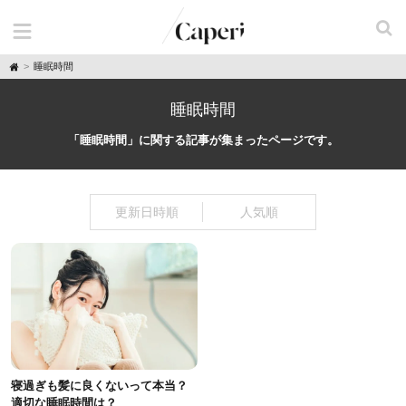
H
睡眠時間
o
m
e
睡眠時間
「睡眠時間」に関する記事が集まったページです。
更新日時順
人気順
寝過ぎも髪に良くないって本当？
適切な睡眠時間は？