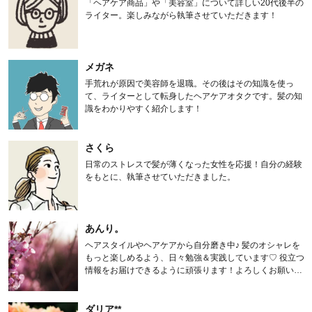
「ヘアケア商品」や「美容室」について詳しい20代後半の
ライター。楽しみながら執筆させていただきます！
メガネ
手荒れが原因で美容師を退職。その後はその知識を使っ
て、ライターとして転身したヘアケアオタクです。髪の知
識をわかりやすく紹介します！
さくら
日常のストレスで髪が薄くなった女性を応援！自分の経験
をもとに、執筆させていただきました。
あんり。
ヘアスタイルやヘアケアから自分磨き中♪ 髪のオシャレを
もっと楽しめるよう、日々勉強＆実践しています♡ 役立つ
情報をお届けできるように頑張ります！よろしくお願いし
ます。
ダリア**