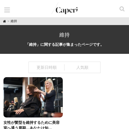
H
維持
o
m
e
維持
「維持」に関する記事が集まったページです。
更新日時順
人気順
女性が髪型を維持するために美容
室へ通う周期…あなたは知...