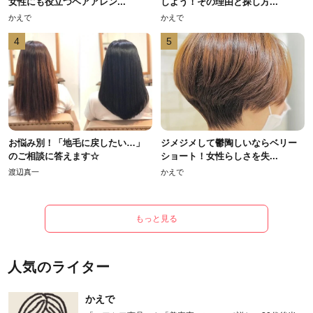
女性にも役立つヘアアレン...
しよう！その理由と探し方...
かえで
かえで
4
5
お悩み別！「地毛に戻したい…」
ジメジメして鬱陶しいならベリー
のご相談に答えます☆
ショート！女性らしさを失...
渡辺真一
かえで
もっと見る
人気のライター
かえで