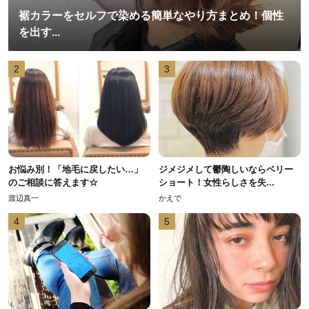
裾カラーをセルフで染める簡単なやり方まとめ！個性
を出す...
2
3
お悩み別！「地毛に戻したい…」
ジメジメして鬱陶しいならベリー
のご相談に答えます☆
ショート！女性らしさを失...
渡辺真一
かえで
4
5