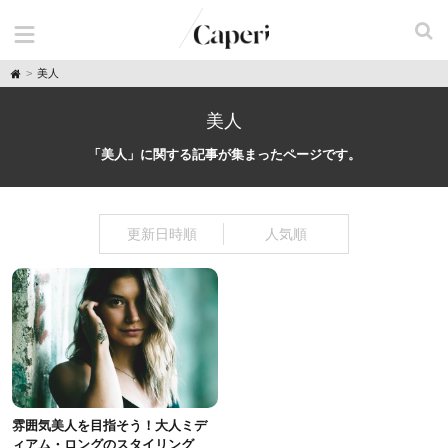
H
美人
o
m
e
美人
「美人」に関する記事が集まったページです。
更新日時順
人気順
雰囲気美人を目指そう！大人ミデ
ィアム・ロングのスタイリング