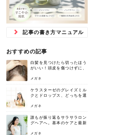
ジュベルック スキンの効果
本気の痩身と体質改善に。
防ぎ方を紹介
診断と...
と長...
いため...
おすすめの人
原因と...
ット...
を与え...
を守る...
賢...
い上...
とは？毛穴・ニキビ跡への
アーユルヴェーダに基づく
花粉の季節になると、髪がパサつく、
美容室で素敵なヘアカラーに染めても
パーマをかけたばかりなのに、もうカ
前髪は薄くしたほうが今風でおしゃれ
普段目に見えない頭皮ですが、何のケ
最近、髪のツヤがなくなったという方
韓国コスメを使うのは若い子だけだと
新しい環境に臨むとき、多くの人が意
「初回限定〇〇円！」そんなお得な体
40代になって、ふと自分のムダ毛のこ
仕事中も、ふとした瞬間に自分の指先
変化...
「イン...
広がる、手触りが悪いと感じた経験は
らったのに、家に帰って鏡を見たら、
ールがダレてしまったと感じている方
だと思っている人は、前髪を早く変え
アもせずに放っておくとダメージが蓄
や、抜け毛が増えたと悩んでいる方
思っていないでしょうか？ダリーフの
識するのが「身だしなみ」です。特に
験エステに行ってみたいけど、『押し
とが気になり始めたけど、「今から脱
を見て、気分が上がるという心ときめ
ありま...
「なん...
はいな...
たいと...
積して...
は、スト...
グラム...
メイク...
に弱い...
毛を...
く「キ...
ニキビ跡の凸凹をどうにかしたいと、
自己流のダイエットではなかなか落ち
肌の質感でお悩みではないでしょう
ない、頑固な脂肪やセルライトを、本
さくら
かえで
メガネ
かえで
yukarin
さくら
さくら
さな
さな
さな
あおい
記事の書き方マニュアル
か？肌に...
気で体...
ゆい
さな
おすすめの記事
白髪を見つけたら切ったほう
がいい！頭皮を傷つけずに、
気になる白髪を処理する方法
メガネ
ケラスターゼのグレイズミル
クとドロップス、どっちを選
ぶ？それぞれの特徴と合わせ
使いのメリット
メガネ
誰もが振り返るサラサラロン
グヘアへ。基本のケアと最新
トレンドスタイル
メガネ