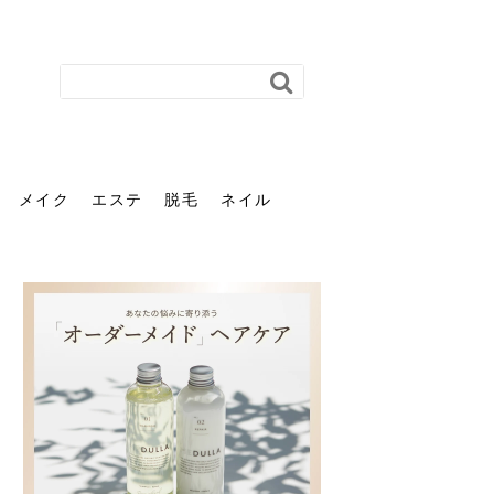
メイク
エステ
脱毛
ネイル
花粉で髪がパサパサするの
肌に合う髪色、どう見つけ
40代のパーマがダレる原因
前髪を薄くするための美容
ヘッドスパで頭皮をケアし
ストレスで髪の毛はどう変
40代の髪を悩みに最適！韓
「おしゃれ」と「身だしな
エステの勧誘が怖い人へ。
「今さら」なんて言わせな
オフィスネイルでも「キラ
はなぜ？原因と落とし方・
る？「イエベ」「ブルベ」
とは？自宅でできる復活術
院の頼み方とは？失敗しな
よう！ヘッドスパの効果と
わる？抜け毛・パサつきの
国発「ダリーフ」でヘアセ
み」は違う。相手に信頼感
断ることは悪くない。自分
い。40代のVIO・顔脱毛、
キラ」はOK？派手に見えな