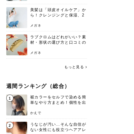
美髪は「頭皮オイルケア」か
ら！クレンジングと保湿、2
つの方法と効果を解説
メガネ
ラブクロムはどれがいい？素
材・形状の選び方と口コミの
真相
メガネ
もっと見る
週間ランキング（総合）
裾カラーをセルフで染める簡
1
単なやり方まとめ！個性を出
すなら今！
かえで
うなじが汚い…そんな自信が
2
ない女性にも役立つヘアアレ