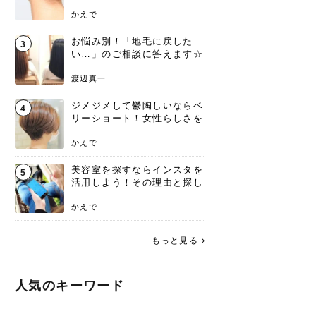
ンジあります！
かえで
お悩み別！「地毛に戻した
3
い…」のご相談に答えます☆
渡辺真一
ジメジメして鬱陶しいならベ
4
リーショート！女性らしさを
失わないポイント
かえで
美容室を探すならインスタを
5
活用しよう！その理由と探し
方を要チェック
かえで
もっと見る
人気のキーワード