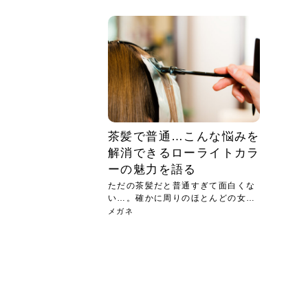
急に
人の
い原因.
めく..
ル...
時こそ.
本ケ
のシャ.
しい美.
のポ
める前.
と...
ヘッドス
と種
果。
血行を促
トリート
2026
2026
しばらく
髪をきれ
スキンケ
「たくさ
フェイス
顔の産毛
最近、な
できる.
魅力と、
効果が...
大きく変
すみカラ
ルでエア
ろそろ髪
ムを増や
ンプーに
に、実際
いうお悩
で抜くな
気がする
さろめ
の塗り...
く...
解...
思って...
頭皮の...
などの...
ものばか.
しょう...
感じて...
じつは...
ふと鏡を
痩身エス
落ち込ん
機器を使
メガネ
さくら
かえで
メガネ
さくら
さくら
あおい
あかり
あおい
あおい
その原...
技によ...
あおい
あかり
茶髪で普通…こんな悩みを
解消できるローライトカラ
ーの魅力を語る
ただの茶髪だと普通すぎて面白くな
い…。確かに周りのほとんどの女性
は、...
メガネ