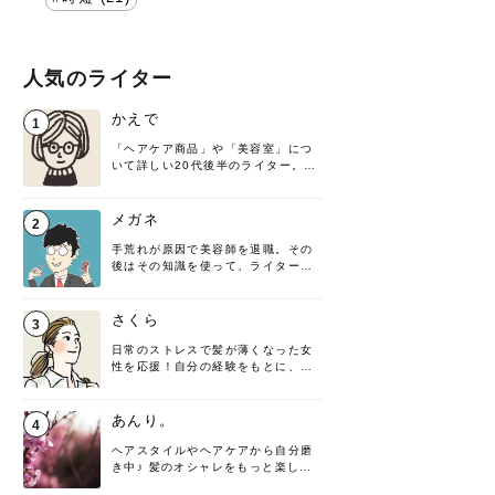
人気のライター
かえで
1
「ヘアケア商品」や「美容室」につ
いて詳しい20代後半のライター。楽
しみながら執筆させていただきま
す！
メガネ
2
手荒れが原因で美容師を退職。その
後はその知識を使って、ライターと
して転身したヘアケアオタクです。
髪の知識をわかりやすく紹介しま
す！
さくら
3
日常のストレスで髪が薄くなった女
性を応援！自分の経験をもとに、執
筆させていただきました。
あんり。
4
ヘアスタイルやヘアケアから自分磨
き中♪ 髪のオシャレをもっと楽しめ
るよう、日々勉強＆実践しています