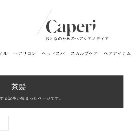
おとなのためのヘアケアメディア
イル
ヘアサロン
ヘッドスパ
スカルプケア
ヘアアイテム
茶髪
する記事が集まったページです。
ートメントの付け方で
くすみが気になる人
6年のショートウルフ最
室に行くのが恥ずかし
ドスパの落とし穴！知
育てるには？毎日の洗
エキスシャンプーって
マリストのメイク術｜
小顔を目指す！美容鍼
ノリが変わる「顔脱
6年運気アップネイルガ
朝の5分が変わる！寝癖がつ
ツヤと透明感で垢抜ける！
ルーズウェーブとは？2026
お気に入りのお店が倒産し
頭皮を刺激してお顔のリフ
頭皮マッサージで目がぱっ
アイロンが苦手でも大丈
V3ファンデーションは危な
リンパマッサージと経絡マ
子供の脱毛、日焼け肌はN
そのネイル、本当に似合っ
がりが変わる｜効かな
026春トレンドの明る
レンドとは？ナチュラ
髪質の変化に気づいた
いと損する真実
と生活習慣を見直す基
いいの？無印良品など
いアイテムで「自分ら
果と後悔しない選び方
4つのメリットと、始
を公開！幸運を呼ぶ色
かない予防方法と時短寝癖
自然なヘアカラーで作る
年の注目スタイルと長さ別
た後の美容室の探し方！失
トアップ♪毎日こつこつカン
ちりする理由は？具体的な
夫！ブラッシング感覚で使
い？針の仕組み・全4種比
ッサージの違いとは？効果
G？親子で学ぶ、安心・安全
てる？指先をきれいに見え