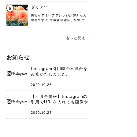
♡ 役立つ情報をお届けできるように
頑張ります！よろしくお願いしま
ダリア**
5
す。
美容ケア＆ヘアアレンジが好きな大
学生です！ 実体験や雑誌、SNSで知
った情報を書いていこうと思いま
す。 これからよろしくお願いします
(*^^*)♪
もっと見る
お知らせ
Instagram引用時の不具合を
改修いたしました。
2020.10.28
【不具合情報】Instagramの
引用でURLを入れても画像や
キャプションが表示されない
件
2020.10.27