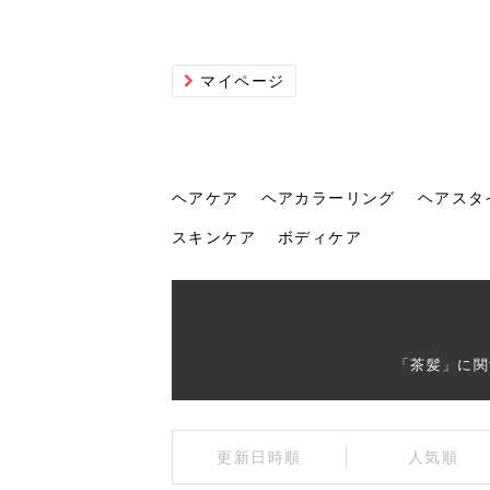
マイページ
ヘアケア
ヘアカラーリング
ヘアスタ
スキンケア
ボディケア
ヘアケア
ヘアカラーリング
ヘアスタイル
ヘアサロン
ヘッドスパ
スカルプケア
ヘアアイテム
メイク
エステ
脱毛
ネイル
スキンケア
ボディケア
「茶髪」に関
トリ
髪の
202
美容
ヘッ
髪を
発酵
ミニ
針で
化粧
202
更新日時順
人気順
仕上
へ！2
新ト
い？
らな
い方
何が
少な
の効
毛」。
イド