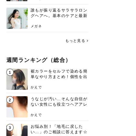
誰もが振り返るサラサラロン
グヘアへ。基本のケアと最新
トレンドスタイル
メガネ
もっと見る
週間ランキング（総合）
裾カラーをセルフで染める簡
1
単なやり方まとめ！個性を出
すなら今！
かえで
うなじが汚い…そんな自信が
2
ない女性にも役立つヘアアレ
ンジあります！
かえで
お悩み別！「地毛に戻した
3
い…」のご相談に答えます☆