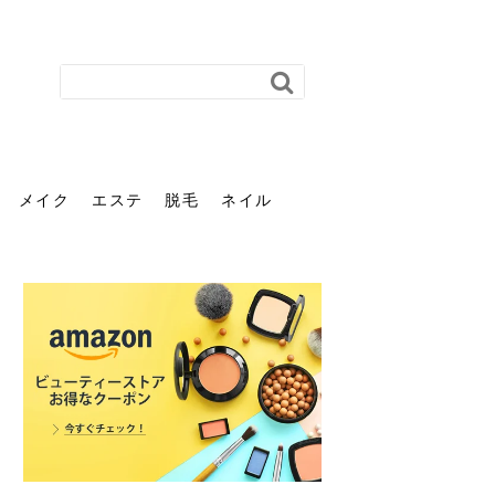
メイク
エステ
脱毛
ネイル
花粉で髪がパサパサするの
肌に合う髪色、どう見つけ
40代のパーマがダレる原因
前髪を薄くするための美容
ヘッドスパで頭皮をケアし
ストレスで髪の毛はどう変
40代の髪を悩みに最適！韓
「おしゃれ」と「身だしな
エステの勧誘が怖い人へ。
「今さら」なんて言わせな
オフィスネイルでも「キラ
はなぜ？原因と落とし方・
る？「イエベ」「ブルベ」
とは？自宅でできる復活術
院の頼み方とは？失敗しな
よう！ヘッドスパの効果と
わる？抜け毛・パサつきの
国発「ダリーフ」でヘアセ
み」は違う。相手に信頼感
断ることは悪くない。自分
い。40代のVIO・顔脱毛、
キラ」はOK？派手に見えな