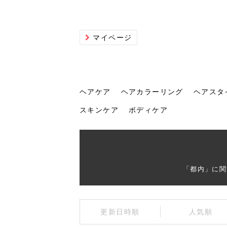
マイページ
ヘアケア
ヘアカラーリング
ヘアスタ
スキンケア
ボディケア
ヘアケア
ヘアカラーリング
ヘアスタイル
ヘアサロン
ヘッドスパ
スカルプケア
ヘアアイテム
メイク
エステ
脱毛
ネイル
スキンケア
ボディケア
「都内」に関
トリ
髪の
202
美容
ヘッ
髪を
発酵
ミニ
針で
化粧
202
更新日時順
人気順
仕上
へ！2
新ト
い？
らな
い方
何が
少な
の効
毛」。
イド