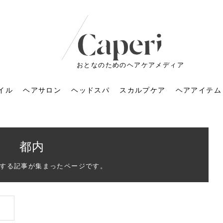
おとなのためのヘアケアメディア
イル
ヘアサロン
ヘッドスパ
スカルプケア
ヘアアイテム
都内
する記事が集まったページです。
ートメントの付け方で
くすみが気になる人
6年のショートウルフ最
室に行くのが恥ずかし
ドスパの落とし穴！知
育てるには？毎日の洗
エキスシャンプーって
マリストのメイク術｜
小顔を目指す！美容鍼
ノリが変わる「顔脱
6年運気アップネイルガ
朝の5分が変わる！寝癖がつ
ツヤと透明感で垢抜ける！
ルーズウェーブとは？2026
お気に入りのお店が倒産し
頭皮を刺激してお顔のリフ
頭皮マッサージで目がぱっ
アイロンが苦手でも大丈
V3ファンデーションは危な
リンパマッサージと経絡マ
子供の脱毛、日焼け肌はN
そのネイル、本当に似合っ
がりが変わる｜効かな
026春トレンドの明る
レンドとは？ナチュラ
髪質の変化に気づいた
いと損する真実
と生活習慣を見直す基
いいの？無印良品など
いアイテムで「自分ら
果と後悔しない選び方
4つのメリットと、始
を公開！幸運を呼ぶ色
かない予防方法と時短寝癖
自然なヘアカラーで作る
年の注目スタイルと長さ別
た後の美容室の探し方！失
トアップ♪毎日こつこつカン
ちりする理由は？具体的な
夫！ブラッシング感覚で使
い？針の仕組み・全4種比
ッサージの違いとは？効果
G？親子で学ぶ、安心・安全
てる？指先をきれいに見え