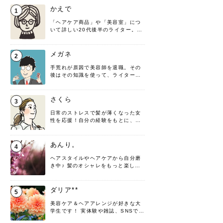
かえで
1
「ヘアケア商品」や「美容室」につ
いて詳しい20代後半のライター。楽
しみながら執筆させていただきま
す！
メガネ
2
手荒れが原因で美容師を退職。その
後はその知識を使って、ライターと
して転身したヘアケアオタクです。
髪の知識をわかりやすく紹介しま
す！
さくら
3
日常のストレスで髪が薄くなった女
性を応援！自分の経験をもとに、執
筆させていただきました。
あんり。
4
ヘアスタイルやヘアケアから自分磨
き中♪ 髪のオシャレをもっと楽しめ
るよう、日々勉強＆実践しています
♡ 役立つ情報をお届けできるように
頑張ります！よろしくお願いしま
ダリア**
5
す。
美容ケア＆ヘアアレンジが好きな大
学生です！ 実体験や雑誌、SNSで知
った情報を書いていこうと思いま