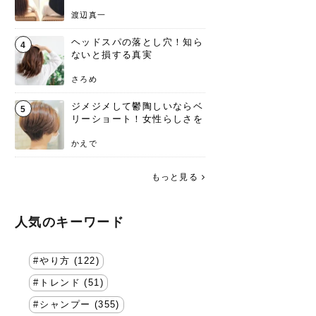
渡辺真一
ヘッドスパの落とし穴！知ら
4
ないと損する真実
さろめ
ジメジメして鬱陶しいならベ
5
リーショート！女性らしさを
失わないポイント
かえで
もっと見る
人気のキーワード
やり方 (122)
トレンド (51)
シャンプー (355)