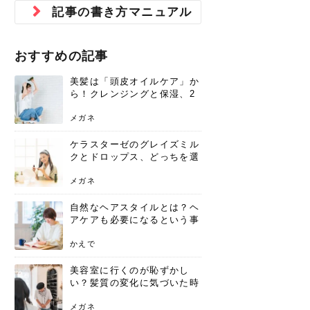
ジュベルック スキンの効果
本気の痩身と体質改善に。
防ぎ方を紹介
診断と...
と長...
いため...
おすすめの人
原因と...
ット...
を与え...
を守る...
賢...
い上...
記事の書き方マニュアル
とは？毛穴・ニキビ跡への
アーユルヴェーダに基づく
花粉の季節になると、髪がパサつく、
美容室で素敵なヘアカラーに染めても
パーマをかけたばかりなのに、もうカ
前髪は薄くしたほうが今風でおしゃれ
普段目に見えない頭皮ですが、何のケ
最近、髪のツヤがなくなったという方
韓国コスメを使うのは若い子だけだと
新しい環境に臨むとき、多くの人が意
「初回限定〇〇円！」そんなお得な体
40代になって、ふと自分のムダ毛のこ
仕事中も、ふとした瞬間に自分の指先
変化...
「イン...
広がる、手触りが悪いと感じた経験は
らったのに、家に帰って鏡を見たら、
ールがダレてしまったと感じている方
だと思っている人は、前髪を早く変え
アもせずに放っておくとダメージが蓄
や、抜け毛が増えたと悩んでいる方
思っていないでしょうか？ダリーフの
識するのが「身だしなみ」です。特に
験エステに行ってみたいけど、『押し
とが気になり始めたけど、「今から脱
を見て、気分が上がるという心ときめ
ありま...
「なん...
はいな...
たいと...
積して...
は、スト...
グラム...
メイク...
に弱い...
毛を...
く「キ...
ニキビ跡の凸凹をどうにかしたいと、
自己流のダイエットではなかなか落ち
おすすめの記事
肌の質感でお悩みではないでしょう
ない、頑固な脂肪やセルライトを、本
さくら
かえで
メガネ
かえで
yukarin
さくら
さくら
さな
さな
さな
あおい
か？肌に...
気で体...
美髪は「頭皮オイルケア」か
ゆい
さな
ら！クレンジングと保湿、2
つの方法と効果を解説
メガネ
ケラスターゼのグレイズミル
クとドロップス、どっちを選
ぶ？それぞれの特徴と合わせ
使いのメリット
メガネ
自然なヘアスタイルとは？ヘ
アケアも必要になるという事
実を知っていますか？
かえで
美容室に行くのが恥ずかし
い？髪質の変化に気づいた時
こそ、プロを頼るべき理由
メガネ