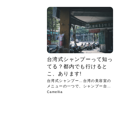
急に
人の
い原因.
めく..
ル...
時こそ.
本ケ
のシャ.
しい美.
のポ
める前.
と...
ヘッドス
と種
果。
血行を促
トリート
2026
2026
しばらく
髪をきれ
スキンケ
「たくさ
フェイス
顔の産毛
最近、な
できる.
魅力と、
効果が...
大きく変
すみカラ
ルでエア
ろそろ髪
ムを増や
ンプーに
に、実際
いうお悩
で抜くな
気がする
さろめ
の塗り...
く...
解...
思って...
頭皮の...
などの...
ものばか.
しょう...
感じて...
じつは...
ふと鏡を
痩身エス
落ち込ん
機器を使
メガネ
さくら
かえで
メガネ
さくら
さくら
あおい
あかり
あおい
あおい
その原...
技によ...
あおい
あかり
台湾式シャンプーって知っ
てる？都内でも行けると
こ、あります!
台湾式シャンプー…台湾の美容室の
メニューの一つで、シャンプー台で
はな...
Camellia